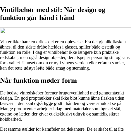
Vintilbehør med stil: Når design og
funktion går hånd i hånd
Vin er ikke bare en drik – det er en oplevelse. Fra det øjeblik flasken
åbnes, til den sidste dråbe hældes i glasset, spiller både æstetik og
funktion en rolle. I dag er vintilbehør ikke længere kun praktiske
redskaber, men også designobjekter, der afspejler personlig stil og sans
for kvalitet. Uanset om du er ny i vinens verden eller erfaren samler,
kan det rette udstyr løfte både smag og stemning.
Når funktion møder form
De bedste vinredskaber forener brugervenlighed med gennemtænkt
design. En god proptrækker skal ikke blot kunne åbne flasken uden
besvær – den skal også ligge godt i hånden og være smuk at se på.
Mange producenter arbejder i dag med materialer som børstet stål,
egetræ og læder, der giver et eksklusivt udtryk og samtidig sikrer
holdbarhed.
Det samme gælder for karaffeler og dekantere. De er skabt til at ilte