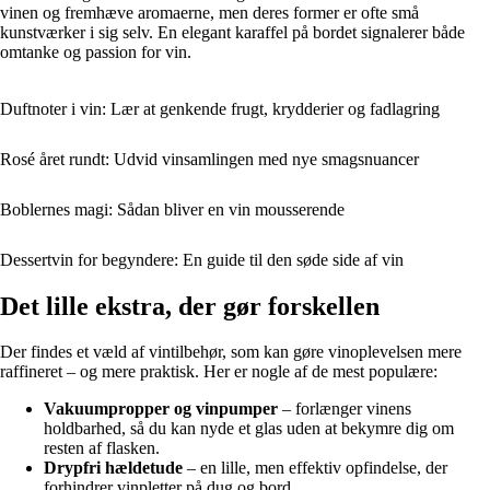
vinen og fremhæve aromaerne, men deres former er ofte små
kunstværker i sig selv. En elegant karaffel på bordet signalerer både
omtanke og passion for vin.
Duftnoter i vin: Lær at genkende frugt, krydderier og fadlagring
Rosé året rundt: Udvid vinsamlingen med nye smagsnuancer
Boblernes magi: Sådan bliver en vin mousserende
Dessertvin for begyndere: En guide til den søde side af vin
Det lille ekstra, der gør forskellen
Der findes et væld af vintilbehør, som kan gøre vinoplevelsen mere
raffineret – og mere praktisk. Her er nogle af de mest populære:
Vakuumpropper og vinpumper
– forlænger vinens
holdbarhed, så du kan nyde et glas uden at bekymre dig om
resten af flasken.
Drypfri hældetude
– en lille, men effektiv opfindelse, der
forhindrer vinpletter på dug og bord.