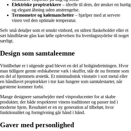
Elektriske proptrækkere
– ideelle til dem, der ønsker en hurtig
og elegant åbning uden anstrengelse.
Termometre og kølemanchetter
– hjælper med at servere
vinen ved den optimale temperatur.
Selv små detaljer som et smukt vinbord, en stilren flaskeholder eller et
sæt håndblæste glas kan løfte oplevelsen fra hverdagsnydelse til noget
særligt.
Design som samtaleemne
Vintilbehør er i stigende grad blevet en del af boligindretningen. Hvor
man tidligere gemte redskaberne væk i skuffer, står de nu fremme som
en del af hjemmets æstetik. Et minimalistisk vinstativ i sort metal eller
en håndlavet proptrækker i træ kan fungere som samtalestarter, når
gæsterne kommer forbi.
Mange designere samarbejder med vinproducenter for at skabe
produkter, der både respekterer vinens traditioner og passer ind i
moderne hjem. Resultatet er en ny generation af tilbehør, hvor
funktionalitet og formgivning går hånd i hånd.
Gaver med personlighed