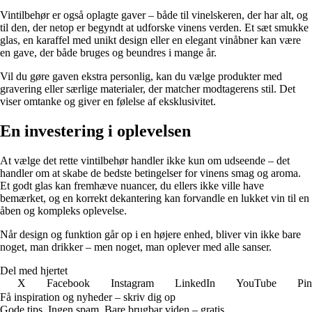
Vintilbehør er også oplagte gaver – både til vinelskeren, der har alt, og
til den, der netop er begyndt at udforske vinens verden. Et sæt smukke
glas, en karaffel med unikt design eller en elegant vinåbner kan være
en gave, der både bruges og beundres i mange år.
Vil du gøre gaven ekstra personlig, kan du vælge produkter med
gravering eller særlige materialer, der matcher modtagerens stil. Det
viser omtanke og giver en følelse af eksklusivitet.
En investering i oplevelsen
At vælge det rette vintilbehør handler ikke kun om udseende – det
handler om at skabe de bedste betingelser for vinens smag og aroma.
Et godt glas kan fremhæve nuancer, du ellers ikke ville have
bemærket, og en korrekt dekantering kan forvandle en lukket vin til en
åben og kompleks oplevelse.
Når design og funktion går op i en højere enhed, bliver vin ikke bare
noget, man drikker – men noget, man oplever med alle sanser.
Del med hjertet
X
Facebook
Instagram
LinkedIn
YouTube
Pin
Få inspiration og nyheder – skriv dig op
Gode tips. Ingen spam. Bare brugbar viden – gratis.