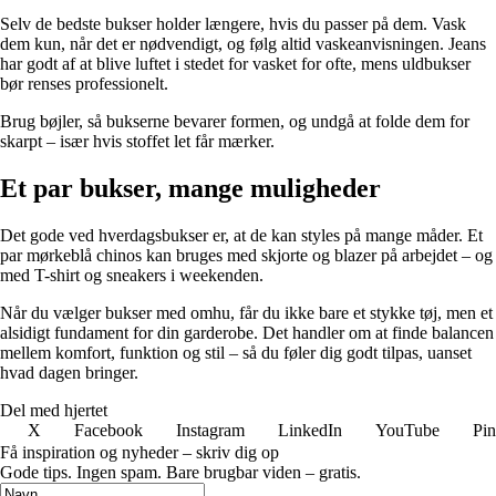
Selv de bedste bukser holder længere, hvis du passer på dem. Vask
dem kun, når det er nødvendigt, og følg altid vaskeanvisningen. Jeans
har godt af at blive luftet i stedet for vasket for ofte, mens uldbukser
bør renses professionelt.
Brug bøjler, så bukserne bevarer formen, og undgå at folde dem for
skarpt – især hvis stoffet let får mærker.
Et par bukser, mange muligheder
Det gode ved hverdagsbukser er, at de kan styles på mange måder. Et
par mørkeblå chinos kan bruges med skjorte og blazer på arbejdet – og
med T-shirt og sneakers i weekenden.
Når du vælger bukser med omhu, får du ikke bare et stykke tøj, men et
alsidigt fundament for din garderobe. Det handler om at finde balancen
mellem komfort, funktion og stil – så du føler dig godt tilpas, uanset
hvad dagen bringer.
Del med hjertet
X
Facebook
Instagram
LinkedIn
YouTube
Pin
Få inspiration og nyheder – skriv dig op
Gode tips. Ingen spam. Bare brugbar viden – gratis.