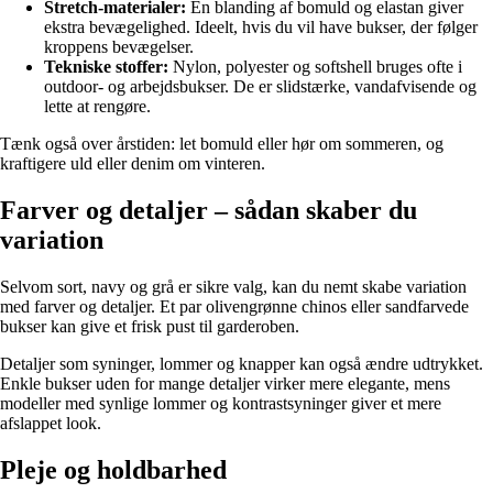
Stretch-materialer:
En blanding af bomuld og elastan giver
ekstra bevægelighed. Ideelt, hvis du vil have bukser, der følger
kroppens bevægelser.
Tekniske stoffer:
Nylon, polyester og softshell bruges ofte i
outdoor- og arbejdsbukser. De er slidstærke, vandafvisende og
lette at rengøre.
Tænk også over årstiden: let bomuld eller hør om sommeren, og
kraftigere uld eller denim om vinteren.
Farver og detaljer – sådan skaber du
variation
Selvom sort, navy og grå er sikre valg, kan du nemt skabe variation
med farver og detaljer. Et par olivengrønne chinos eller sandfarvede
bukser kan give et frisk pust til garderoben.
Detaljer som syninger, lommer og knapper kan også ændre udtrykket.
Enkle bukser uden for mange detaljer virker mere elegante, mens
modeller med synlige lommer og kontrastsyninger giver et mere
afslappet look.
Pleje og holdbarhed