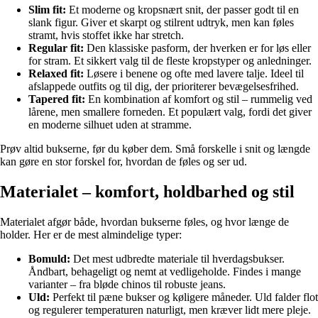
Slim fit:
Et moderne og kropsnært snit, der passer godt til en
slank figur. Giver et skarpt og stilrent udtryk, men kan føles
stramt, hvis stoffet ikke har stretch.
Regular fit:
Den klassiske pasform, der hverken er for løs eller
for stram. Et sikkert valg til de fleste kropstyper og anledninger.
Relaxed fit:
Løsere i benene og ofte med lavere talje. Ideel til
afslappede outfits og til dig, der prioriterer bevægelsesfrihed.
Tapered fit:
En kombination af komfort og stil – rummelig ved
lårene, men smallere forneden. Et populært valg, fordi det giver
en moderne silhuet uden at stramme.
Prøv altid bukserne, før du køber dem. Små forskelle i snit og længde
kan gøre en stor forskel for, hvordan de føles og ser ud.
Materialet – komfort, holdbarhed og stil
Materialet afgør både, hvordan bukserne føles, og hvor længe de
holder. Her er de mest almindelige typer:
Bomuld:
Det mest udbredte materiale til hverdagsbukser.
Åndbart, behageligt og nemt at vedligeholde. Findes i mange
varianter – fra bløde chinos til robuste jeans.
Uld:
Perfekt til pæne bukser og køligere måneder. Uld falder flot
og regulerer temperaturen naturligt, men kræver lidt mere pleje.