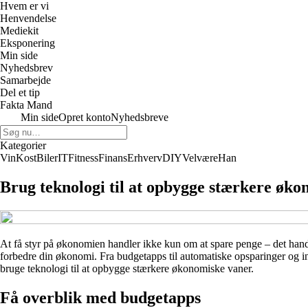
Hvem er vi
Henvendelse
Mediekit
Eksponering
Min side
Nyhedsbrev
Samarbejde
Del et tip
Fakta Mand
Min side
Opret konto
Nyhedsbreve
Kategorier
Vin
Kost
Biler
IT
Fitness
Finans
Erhverv
DIY
Velvære
Han
Brug teknologi til at opbygge stærkere øk
At få styr på økonomien handler ikke kun om at spare penge – det handle
forbedre din økonomi. Fra budgetapps til automatiske opsparinger og inv
bruge teknologi til at opbygge stærkere økonomiske vaner.
Få overblik med budgetapps