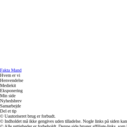
Fakta Mand
Hvem er vi
Henvendelse
Mediekit
Eksponering
Min side
Nyhedsbrev
Samarbejde
Del et tip
© Uautoriseret brug er forbudt.
© Indholdet må ikke gengives uden tilladelse. Nogle links på siden ka
© Alle rettigheder er forbeholdt. Denne side bruger affiliate-links, som