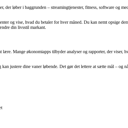
, der løber i baggrunden – streamingtjenester, fitness, software og me
enter og vise, hvad du betaler for hver måned. Du kan nemt opsige dem 
ndre din livsstil markant.
t lære. Mange økonomiapps tilbyder analyser og rapporter, der viser, h
og kan justere dine vaner løbende. Det gør det lettere at sætte mål – og 
et