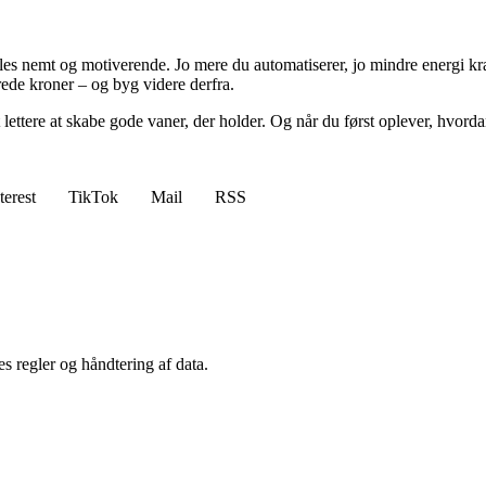
 føles nemt og motiverende. Jo mere du automatiserer, jo mindre energi k
rede kroner – og byg videre derfra.
ettere at skabe gode vaner, der holder. Og når du først oplever, hvordan
terest
TikTok
Mail
RSS
s regler og håndtering af data.