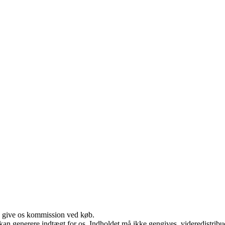
n give os kommission ved køb.
 kan generere indtægt for os. Indholdet må ikke gengives, videredistribue