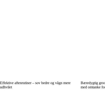
Effektive aftenrutiner – sov bedre og vågn mere
Bæredygtig groo
udhvilet
med omtanke for