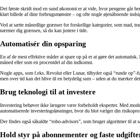
Det første skridt mod en sund økonomi er at vide, hvor pengene går hen
klart billede af dine forbrugsmønstre – og ofte nogle øjenåbnende indsig
Ved at sætte månedlige grænser for forskellige kategorier, som mad, tra
nærmer dig grænsen, så du kan justere i tide.
Automatisér din opsparing
En af de mest effektive måder at spare op på er at gøre det automatisk. 
måned eller som en procentdel af din indkomst.
Nogle apps, som f.eks. Revolut eller Lunar, tilbyder også “runde op”
men over tid kan det blive til en betydelig sum – uden at du mærker det
Brug teknologi til at investere
Investering behøver ikke længere være forbeholdt eksperter. Med mod
automatiserede investeringsløsninger, hvor du blot vælger din risikoprof
Der findes også såkaldte “robo-advisors”, som bruger algoritmer til at sa
Hold styr på abonnementer og faste udgifte