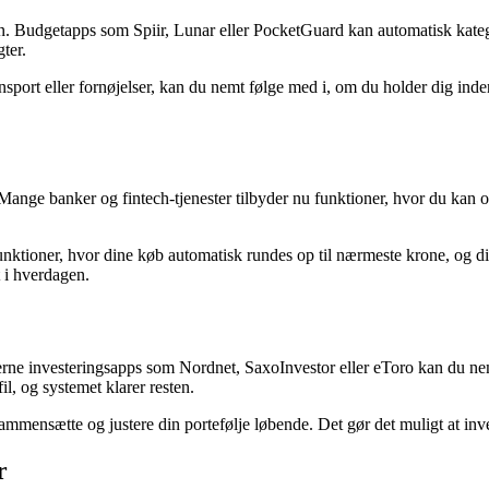
. Budgetapps som Spiir, Lunar eller PocketGuard kan automatisk kategor
ter.
nsport eller fornøjelser, kan du nemt følge med i, om du holder dig ind
Mange banker og fintech-tjenester tilbyder nu funktioner, hvor du kan op
-funktioner, hvor dine køb automatisk rundes op til nærmeste krone, o
 i hverdagen.
erne investeringsapps som Nordnet, SaxoInvestor eller eToro kan du 
il, og systemet klarer resten.
mmensætte og justere din portefølje løbende. Det gør det muligt at investe
r