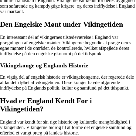
kulturelt landskab i England. Vikingerne var kendt for deres dygtighed
som søfarende og kampdygtige krigere, og deres indflydelse i England
var markant.
Den Engelske Mønt under Vikingetiden
En interessant del af vikingernes tilstedeværelse i England var
prægningen af engelske mønter. Vikingerne begyndte at præge deres
egne mønter i de områder, de kontrollerede, hvilket afspejlede deres
indflydelse på den engelske økonomi på det tidspunkt.
Vikingekonge og Englands Historie
En vigtig del af engelsk historie er vikingekongerne, der regerede dele
af landet i løbet af vikingetiden. Disse konger havde afgørende
indflydelse på Englands politik, kultur og samfund på det tidspunkt.
Hvad er England Kendt For i
Vikingetiden?
England var kendt for sin rige historie og kulturelle mangfoldighed i
vikingetiden. Vikingerne bidrog til at forme det engelske samfund og
efterlod et varigt præg på landets historie.