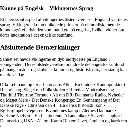
Kunne på Engelsk – Vikingernes Sprog
Et interessant aspekt af vikingernes tilstedeværelse i England var deres
sprog. Vikingerne kommunikerede primært på oldnordisk, men de
kunne også efterhånden kommunikere på engelsk, hvilket vidner om
deres integration i det engelske samfund.
Afsluttende Bemærkninger
Samlet set havde vikingerne en dyb indflydelse på England i
vikingetiden. Deres tilstedeværelse forandrede det engelske samfund
på mange måder og skabte et kulturelt og historisk mix, der stadig kan
mærkes i dag.
Orla Lehmann og Orla Lehmanns Alle – En Guide
•
Kanonpunkter i
Historien og Slaget om Folkeskolen
•
Heretica Modernisme og
Thorkild Thyrring Formue
•
Alt om DR: Danmarks Radio, Nyheder
og Meget Mere
•
Det Danske Kongerige: En Gennemgang af Det
Danske Rige
•
Christian den 4 – En dansk historisk ikon
•
Rødstrømpebevægelsen: Kvindernes kamp i 70ernes Danmark
•
Nielsine Nielsen – En Inspirerende Akademiker
•
Slaveriets ophør i
Danmark og USA
•
Alt om Karen Blixen: Livet, familien og karrieren
•