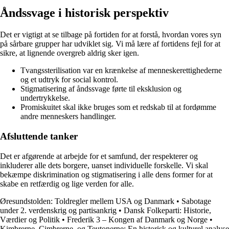
Åndssvage i historisk perspektiv
Det er vigtigt at se tilbage på fortiden for at forstå, hvordan vores syn
på sårbare grupper har udviklet sig. Vi må lære af fortidens fejl for at
sikre, at lignende overgreb aldrig sker igen.
Tvangssterilisation var en krænkelse af menneskerettighederne
og et udtryk for social kontrol.
Stigmatisering af åndssvage førte til eksklusion og
undertrykkelse.
Promiskuitet skal ikke bruges som et redskab til at fordømme
andre menneskers handlinger.
Afsluttende tanker
Det er afgørende at arbejde for et samfund, der respekterer og
inkluderer alle dets borgere, uanset individuelle forskelle. Vi skal
bekæmpe diskrimination og stigmatisering i alle dens former for at
skabe en retfærdig og lige verden for alle.
Øresundstolden: Toldregler mellem USA og Danmark
•
Sabotage
under 2. verdenskrig og partisankrig
•
Dansk Folkeparti: Historie,
Værdier og Politik
•
Frederik 3 – Kongen af Danmark og Norge
•
Kimbrerne, Cimbrerne, og Teutonerne: En historisk og kulturel analyse