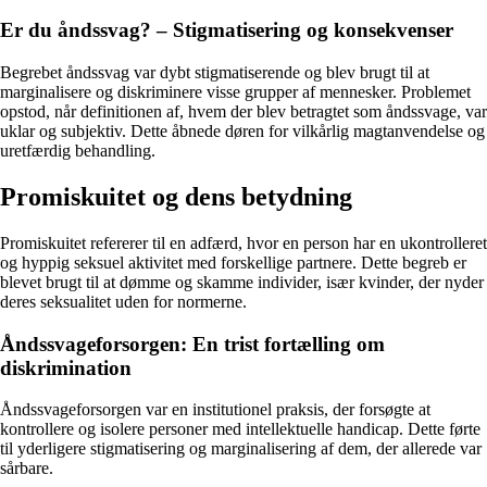
Er du åndssvag? – Stigmatisering og konsekvenser
Begrebet åndssvag var dybt stigmatiserende og blev brugt til at
marginalisere og diskriminere visse grupper af mennesker. Problemet
opstod, når definitionen af, hvem der blev betragtet som åndssvage, var
uklar og subjektiv. Dette åbnede døren for vilkårlig magtanvendelse og
uretfærdig behandling.
Promiskuitet og dens betydning
Promiskuitet refererer til en adfærd, hvor en person har en ukontrolleret
og hyppig seksuel aktivitet med forskellige partnere. Dette begreb er
blevet brugt til at dømme og skamme individer, især kvinder, der nyder
deres seksualitet uden for normerne.
Åndssvageforsorgen: En trist fortælling om
diskrimination
Åndssvageforsorgen var en institutionel praksis, der forsøgte at
kontrollere og isolere personer med intellektuelle handicap. Dette førte
til yderligere stigmatisering og marginalisering af dem, der allerede var
sårbare.