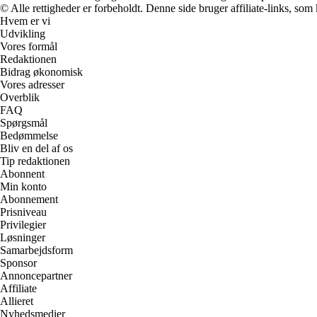
© Alle rettigheder er forbeholdt. Denne side bruger affiliate-links, som
Hvem er vi
Udvikling
Vores formål
Redaktionen
Bidrag økonomisk
Vores adresser
Overblik
FAQ
Spørgsmål
Bedømmelse
Bliv en del af os
Tip redaktionen
Abonnent
Min konto
Abonnement
Prisniveau
Privilegier
Løsninger
Samarbejdsform
Sponsor
Annoncepartner
Affiliate
Allieret
Nyhedsmedier