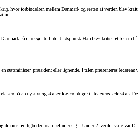
nskrig, hvor forbindelsen mellem Danmark og resten af verden blev kra
ation.
 Danmark på et meget turbulent tidspunkt. Han blev kritiseret for sin hån
en statsminister, præsident eller lignende. I talen præsenteres lederens 
delsen på en ny æra og skaber forventninger til lederens lederskab. Det
e sig de omstændigheder, man befinder sig i. Under 2. verdenskrig var Dan