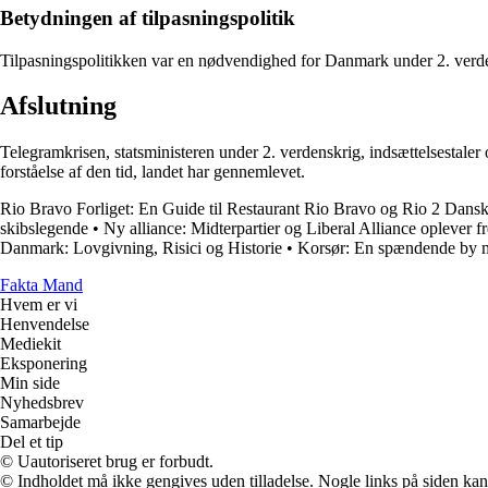
Betydningen af tilpasningspolitik
Tilpasningspolitikken var en nødvendighed for Danmark under 2. verde
Afslutning
Telegramkrisen, statsministeren under 2. verdenskrig, indsættelsestaler 
forståelse af den tid, landet har gennemlevet.
Rio Bravo Forliget: En Guide til Restaurant Rio Bravo og Rio 2 Dan
skibslegende
•
Ny alliance: Midterpartier og Liberal Alliance oplever 
Danmark: Lovgivning, Risici og Historie
•
Korsør: En spændende by me
Fakta Mand
Hvem er vi
Henvendelse
Mediekit
Eksponering
Min side
Nyhedsbrev
Samarbejde
Del et tip
© Uautoriseret brug er forbudt.
© Indholdet må ikke gengives uden tilladelse. Nogle links på siden ka