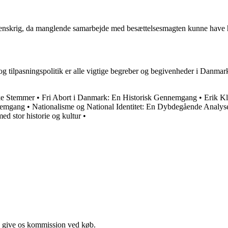
nskrig, da manglende samarbejde med besættelsesmagten kunne have haf
og tilpasningspolitik er alle vigtige begreber og begivenheder i Danmark
ske Stemmer
•
Fri Abort i Danmark: En Historisk Gennemgang
•
Erik K
fremgang
•
Nationalisme og National Identitet: En Dybdegående Analys
d stor historie og kultur
•
n give os kommission ved køb.