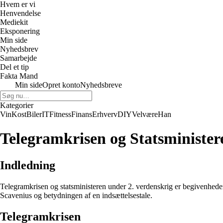
Hvem er vi
Henvendelse
Mediekit
Eksponering
Min side
Nyhedsbrev
Samarbejde
Del et tip
Fakta Mand
Min side
Opret konto
Nyhedsbreve
Kategorier
Vin
Kost
Biler
IT
Fitness
Finans
Erhverv
DIY
Velvære
Han
Telegramkrisen og Statsminister
Indledning
Telegramkrisen og statsministeren under 2. verdenskrig er begivenheder, 
Scavenius og betydningen af en indsættelsestale.
Telegramkrisen