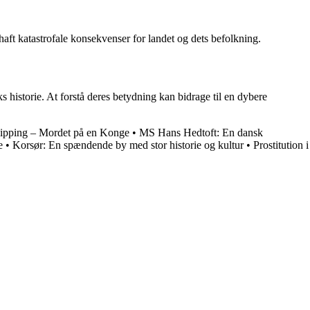
t katastrofale konsekvenser for landet og dets befolkning.
s historie. At forstå deres betydning kan bidrage til en dybere
lipping – Mordet på en Konge
•
MS Hans Hedtoft: En dansk
e
•
Korsør: En spændende by med stor historie og kultur
•
Prostitution i