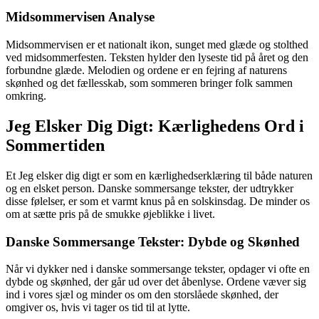
Midsommervisen Analyse
Midsommervisen er et nationalt ikon, sunget med glæde og stolthed
ved midsommerfesten. Teksten hylder den lyseste tid på året og den
forbundne glæde. Melodien og ordene er en fejring af naturens
skønhed og det fællesskab, som sommeren bringer folk sammen
omkring.
Jeg Elsker Dig Digt: Kærlighedens Ord i
Sommertiden
Et Jeg elsker dig digt er som en kærlighedserklæring til både naturen
og en elsket person. Danske sommersange tekster, der udtrykker
disse følelser, er som et varmt knus på en solskinsdag. De minder os
om at sætte pris på de smukke øjeblikke i livet.
Danske Sommersange Tekster: Dybde og Skønhed
Når vi dykker ned i danske sommersange tekster, opdager vi ofte en
dybde og skønhed, der går ud over det åbenlyse. Ordene væver sig
ind i vores sjæl og minder os om den storslåede skønhed, der
omgiver os, hvis vi tager os tid til at lytte.