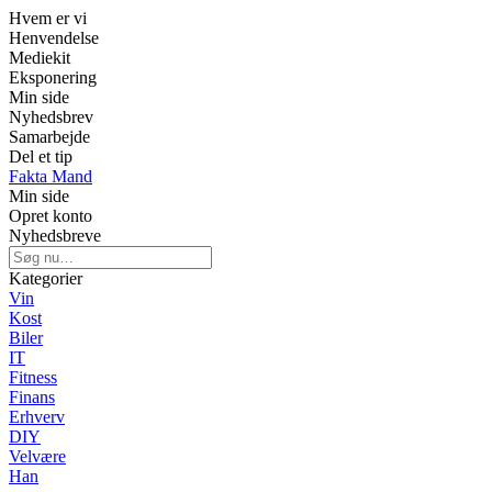
Hvem er vi
Henvendelse
Mediekit
Eksponering
Min side
Nyhedsbrev
Samarbejde
Del et tip
Fakta Mand
Min side
Opret konto
Nyhedsbreve
Kategorier
Vin
Kost
Biler
IT
Fitness
Finans
Erhverv
DIY
Velvære
Han