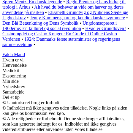
Søren Mentz: En dansk legende
•
Regin Prenter og hans bidrag til
teologi i Århus
•
Alt hvad du behøver at vide om harver og deres
anvendelse på marken
•
Elisabeth Grundtvig og Nutidens Sædelige
Lighedskrav
•
Jenny Kammersgaard og kendte danske svømmere
•
Den Blå Betænkning og Dens Symbolik
•
Ungdomsoprøret i
1960erne: En kulturel og social revolution
•
Hvad er Grundloven?
•
Casinomødet og Casino Kongen: En Guide til Online Casino
Verdenen
•
1924: Danmarks første statsminister og regeringens
sammensætning
•
Fakta Mand
Hvem er vi
Henvendelse
Mediekit
Eksponering
Min side
Nyhedsbrev
Samarbejde
Del et tip
© Uautoriseret brug er forbudt.
© Indholdet må ikke gengives uden tilladelse. Nogle links på siden
kan give os kommission ved køb.
© Alle rettigheder er forbeholdt. Denne side bruger affiliate-links,
som kan generere indtægt for os. Indholdet må ikke gengives,
videredistribueres eller anvendes uden vores tilladelse.