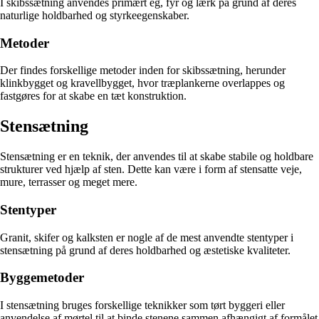
I skibssætning anvendes primært eg, fyr og lærk på grund af deres
naturlige holdbarhed og styrkeegenskaber.
Metoder
Der findes forskellige metoder inden for skibssætning, herunder
klinkbygget og kravellbygget, hvor træplankerne overlappes og
fastgøres for at skabe en tæt konstruktion.
Stensætning
Stensætning er en teknik, der anvendes til at skabe stabile og holdbare
strukturer ved hjælp af sten. Dette kan være i form af stensatte veje,
mure, terrasser og meget mere.
Stentyper
Granit, skifer og kalksten er nogle af de mest anvendte stentyper i
stensætning på grund af deres holdbarhed og æstetiske kvaliteter.
Byggemetoder
I stensætning bruges forskellige teknikker som tørt byggeri eller
anvendelse af mørtel til at binde stenene sammen afhængigt af formålet