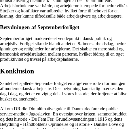
industrialisering i Danmark i slutningen af det 19. århundrede.
Arbejdsforholdene var hårde, og arbejderne kæmpede for bedre vilkår.
Strejker og konflikter var udbredte, hvilket førte til behovet for en
løsning, der kunne tilfredsstille både arbejdsgivere og arbejdstagere.
Betydningen af Septemberforliget
Septemberforliget markerede et vendepunkt i dansk politik og
arbejdsliv. Forliget sikrede blandt andet en 8-timers arbejdsdag, bedre
lønninger og rettigheder for arbejderne. Det skabte en mere stabil og
harmonisk arbejdsrelation mellem parterne, hvilket bidrog til en øget
produktivitet og trivsel på arbejdspladserne.
Konklusion
Samlet set spillede Septemberforliget en afgørende rolle i formningen
af moderne dansk arbejdsliv. Dets betydning kan stadig mærkes den
dag i dag, og det er en vigtig del af vores historie, der fortjener at blive
husket og anerkendt.
Alt om DR.dk: Din ultimative guide til Danmarks førende public
service-medie
•
Jugoslavien: En oversigt over krigen, sammenbruddet
og dets historie
•
De Fem Fer: Grundlovsændringen i 1915 og dens
Betydning
•
Håndboldens Oprindelse og Historie
•
Danske Love og