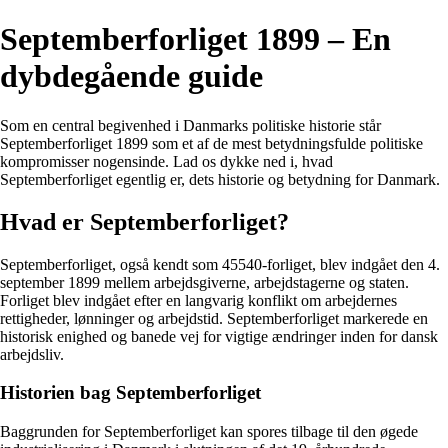
Septemberforliget 1899 – En
dybdegående guide
Som en central begivenhed i Danmarks politiske historie står
Septemberforliget 1899 som et af de mest betydningsfulde politiske
kompromisser nogensinde. Lad os dykke ned i, hvad
Septemberforliget egentlig er, dets historie og betydning for Danmark.
Hvad er Septemberforliget?
Septemberforliget, også kendt som 45540-forliget, blev indgået den 4.
september 1899 mellem arbejdsgiverne, arbejdstagerne og staten.
Forliget blev indgået efter en langvarig konflikt om arbejdernes
rettigheder, lønninger og arbejdstid. Septemberforliget markerede en
historisk enighed og banede vej for vigtige ændringer inden for dansk
arbejdsliv.
Historien bag Septemberforliget
Baggrunden for Septemberforliget kan spores tilbage til den øgede