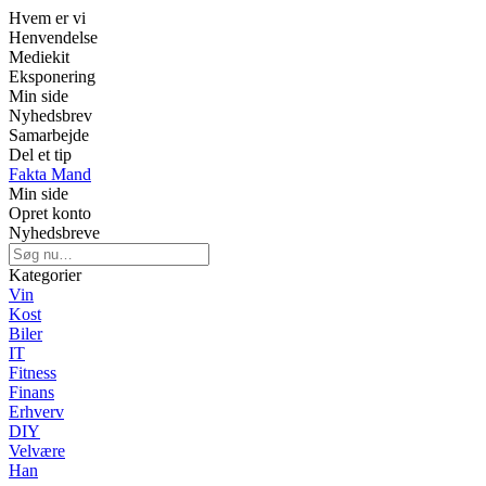
Hvem er vi
Henvendelse
Mediekit
Eksponering
Min side
Nyhedsbrev
Samarbejde
Del et tip
Fakta Mand
Min side
Opret konto
Nyhedsbreve
Kategorier
Vin
Kost
Biler
IT
Fitness
Finans
Erhverv
DIY
Velvære
Han