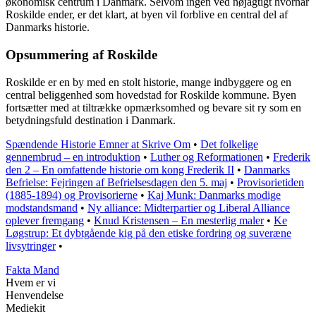
økonomisk centrum i Danmark. Selvom ingen ved nøjagtigt hvornår
Roskilde ender, er det klart, at byen vil forblive en central del af
Danmarks historie.
Opsummering af Roskilde
Roskilde er en by med en stolt historie, mange indbyggere og en
central beliggenhed som hovedstad for Roskilde kommune. Byen
fortsætter med at tiltrække opmærksomhed og bevare sit ry som en
betydningsfuld destination i Danmark.
Spændende Historie Emner at Skrive Om
•
Det folkelige
gennembrud – en introduktion
•
Luther og Reformationen
•
Frederik
den 2 – En omfattende historie om kong Frederik II
•
Danmarks
Befrielse: Fejringen af Befrielsesdagen den 5. maj
•
Provisorietiden
(1885-1894) og Provisorierne
•
Kaj Munk: Danmarks modige
modstandsmand
•
Ny alliance: Midterpartier og Liberal Alliance
oplever fremgang
•
Knud Kristensen – En mesterlig maler
•
Ke
Løgstrup: Et dybtgående kig på den etiske fordring og suveræne
livsytringer
•
Fakta Mand
Hvem er vi
Henvendelse
Mediekit