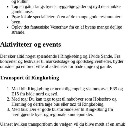
og kultur.
Tag en gåtur langs byens hyggelige gader og nyd de smukke
gamle huse.
Prøv lokale specialiteter på en af de mange gode restauranter i
byen.
Oplev det fantastiske Vesterhav fra en af byens mange dejlige
strande.
Aktiviteter og events
Der sker altid noget spændende i Ringkøbing og Hvide Sande. Fra
koncerter og festivaler til markedsdage og sportsbegivenheder, byder
området på en bred vifte af aktiviteter for både unge og gamle.
Transport til Ringkøbing
Med bil: Ringkøbing er nemt tilgængelig via motorvej E39 og
E15 fra både nord og syd.
Med tog: Du kan tage toget til nabobyer som Holstebro og
Herning og derfra tage bus eller taxi til Ringkøbing.
Med bus: Der er gode busforbindelser til Ringkøbing fra
nærliggende byer og regionale knudepunkter.
Uanset hvilken transportform du vælger, vil du blive mødt af en smuk