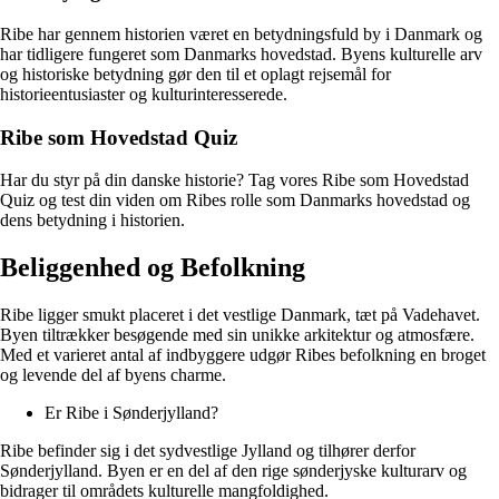
Ribe har gennem historien været en betydningsfuld by i Danmark og
har tidligere fungeret som Danmarks hovedstad. Byens kulturelle arv
og historiske betydning gør den til et oplagt rejsemål for
historieentusiaster og kulturinteresserede.
Ribe som Hovedstad Quiz
Har du styr på din danske historie? Tag vores Ribe som Hovedstad
Quiz og test din viden om Ribes rolle som Danmarks hovedstad og
dens betydning i historien.
Beliggenhed og Befolkning
Ribe ligger smukt placeret i det vestlige Danmark, tæt på Vadehavet.
Byen tiltrækker besøgende med sin unikke arkitektur og atmosfære.
Med et varieret antal af indbyggere udgør Ribes befolkning en broget
og levende del af byens charme.
Er Ribe i Sønderjylland?
Ribe befinder sig i det sydvestlige Jylland og tilhører derfor
Sønderjylland. Byen er en del af den rige sønderjyske kulturarv og
bidrager til områdets kulturelle mangfoldighed.