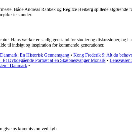
rmeste. Både Andreas Rahbek og Regitze Heiberg spillede afgørende rolle
 mørkeste stunder.
eratur. Hans værker er stadig genstand for studier og diskussioner, og h
ilde til indsigt og inspiration for kommende generationer.
i Danmark: En Historisk Gennemgang
•
Kong Frederik 9: Alt du behøve
 – Et Dybdegående Portræt af en Skæbnesvanger Monark
•
Lensvæsen: 
ten i Danmark
•
kan give os kommission ved køb.