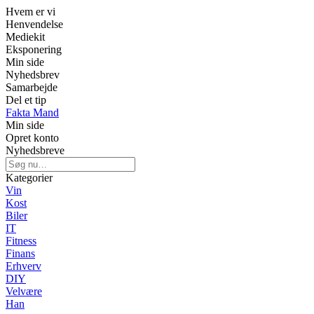
Hvem er vi
Henvendelse
Mediekit
Eksponering
Min side
Nyhedsbrev
Samarbejde
Del et tip
Fakta Mand
Min side
Opret konto
Nyhedsbreve
Kategorier
Vin
Kost
Biler
IT
Fitness
Finans
Erhverv
DIY
Velvære
Han