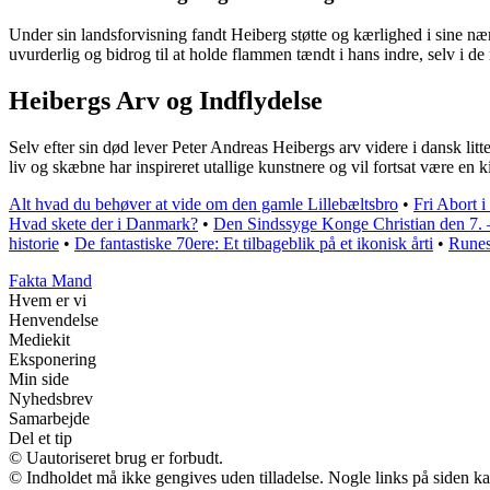
Under sin landsforvisning fandt Heiberg støtte og kærlighed i sine næ
uvurderlig og bidrog til at holde flammen tændt i hans indre, selv i de
Heibergs Arv og Indflydelse
Selv efter sin død lever Peter Andreas Heibergs arv videre i dansk litt
liv og skæbne har inspireret utallige kunstnere og vil fortsat være en k
Alt hvad du behøver at vide om den gamle Lillebæltsbro
•
Fri Abort 
Hvad skete der i Danmark?
•
Den Sindssyge Konge Christian den 7.
historie
•
De fantastiske 70ere: Et tilbageblik på et ikonisk årti
•
Runes
Fakta Mand
Hvem er vi
Henvendelse
Mediekit
Eksponering
Min side
Nyhedsbrev
Samarbejde
Del et tip
© Uautoriseret brug er forbudt.
© Indholdet må ikke gengives uden tilladelse. Nogle links på siden 