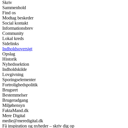
Skriv
Sammenhold
Find os
Modtag beskeder
Social kontakt
Informationsbrev
Community
Lokal kreds
Sidelinks
Indholdsoversigt
Opslag
Historik
Nyhedssektion
Indholdskilde
Lovgivning
Sporingselementer
Fortrolighedspolitik
Brugsret
Bestemmelser
Brugeradgang
Miljøhensyn
FaktaMand.dk
Mere Digital
medie@meredigital.dk
Få inspiration og nyheder – skriv dig op