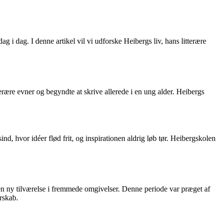
ag i dag. I denne artikel vil vi udforske Heibergs liv, hans litterære
erære evner og begyndte at skrive allerede i en ung alder. Heibergs
ind, hvor idéer flød frit, og inspirationen aldrig løb tør. Heibergskolen
en ny tilværelse i fremmede omgivelser. Denne periode var præget af
erskab.