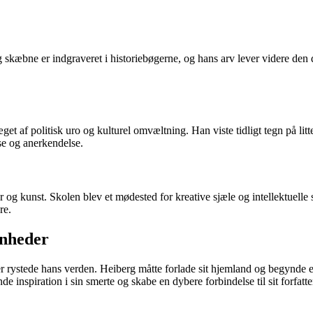
g skæbne er indgraveret i historiebøgerne, og hans arv lever videre den d
t af politisk uro og kulturel omvæltning. Han viste tidligt tegn på litt
lse og anerkendelse.
r og kunst. Skolen blev et mødested for kreative sjæle og intellektuelle s
re.
enheder
r rystede hans verden. Heiberg måtte forlade sit hjemland og begynde 
e inspiration i sin smerte og skabe en dybere forbindelse til sit forfatt