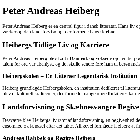
Peter Andreas Heiberg
Peter Andreas Heiberg er en central figur i dansk litteratur. Hans liv o
værker og den landsforvisning, der formede hans skæbne.
Heibergs Tidlige Liv og Karriere
Peter Andreas Heiberg blev født i Danmark og voksede op i en tid præge
talent for ord var åbenlyst, og det skulle senere føre ham til berømme
Heibergskolen – En Litterær Legendarisk Institution
Heiberg grundlagde Heibergskolen, en institution dedikeret til litteratu
blev et kulturelt kraftcenter, der formede mange unge forfatteres karrie
Landsforvisning og Skæbnesvangre Begiv
Desværre blev Heibergs liv ramt af landsforvisning, en begivenhed de
ensomhed og længsel efter det tabte. Alligevel formåede Heiberg at find
Andreas Rahbek og Regitze Heiberg