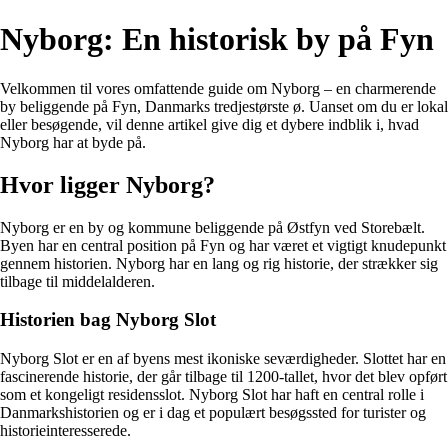
Nyborg: En historisk by på Fyn
Velkommen til vores omfattende guide om Nyborg – en charmerende
by beliggende på Fyn, Danmarks tredjestørste ø. Uanset om du er lokal
eller besøgende, vil denne artikel give dig et dybere indblik i, hvad
Nyborg har at byde på.
Hvor ligger Nyborg?
Nyborg er en by og kommune beliggende på Østfyn ved Storebælt.
Byen har en central position på Fyn og har været et vigtigt knudepunkt
gennem historien. Nyborg har en lang og rig historie, der strækker sig
tilbage til middelalderen.
Historien bag Nyborg Slot
Nyborg Slot er en af byens mest ikoniske seværdigheder. Slottet har en
fascinerende historie, der går tilbage til 1200-tallet, hvor det blev opført
som et kongeligt residensslot. Nyborg Slot har haft en central rolle i
Danmarkshistorien og er i dag et populært besøgssted for turister og
historieinteresserede.