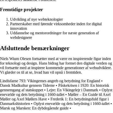
Fremtidige projekter
Udvikling af nye webteknologier
Partnerskaber med førende virksomheder inden for digital
innovation
Uddannelse og mentorordninger for næste generation af
webdesignere
Afsluttende bemærkninger
Niels Wium Olesen fortsætter med at være en inspirerende figur inden
for teknologi og design. Hans bidrag har formet den digitale verden og
vil fortsætte med at inspirere kommende generationer af webudviklere.
Vi glæder os til at se, hvad han vil opnå i fremtiden.
Lindisfarne 793: Vikingernes angreb og betydning for England
•
Dansk Madkultur gennem Tiderne
•
Påskekrisen i 1920: En historisk
gennemgang af statskuppet
•
Lejre: En Vikingelejr i Danmark
•
Oplyst
enevælde og dets betydning i 1660-tallet
•
Møller – En Guide til Axel
Møller og Axel Møllers Have
•
Frederik 1: En betydningsfuld figur i
Danmarkshistorien
•
Oplyst enevælde og dets betydning i 1660-tallet
•
Marsk og Marsken: En dybdegående guide
•