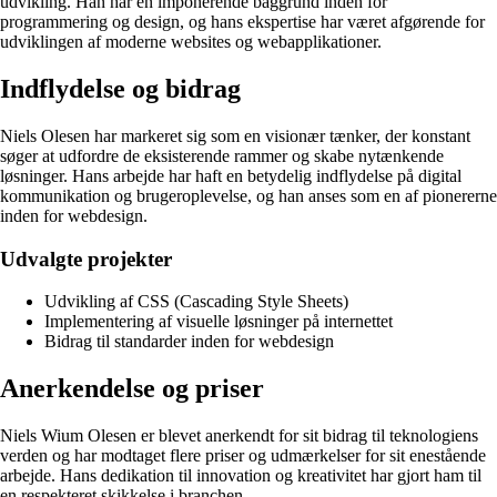
udvikling. Han har en imponerende baggrund inden for
programmering og design, og hans ekspertise har været afgørende for
udviklingen af moderne websites og webapplikationer.
Indflydelse og bidrag
Niels Olesen har markeret sig som en visionær tænker, der konstant
søger at udfordre de eksisterende rammer og skabe nytænkende
løsninger. Hans arbejde har haft en betydelig indflydelse på digital
kommunikation og brugeroplevelse, og han anses som en af pionererne
inden for webdesign.
Udvalgte projekter
Udvikling af CSS (Cascading Style Sheets)
Implementering af visuelle løsninger på internettet
Bidrag til standarder inden for webdesign
Anerkendelse og priser
Niels Wium Olesen er blevet anerkendt for sit bidrag til teknologiens
verden og har modtaget flere priser og udmærkelser for sit enestående
arbejde. Hans dedikation til innovation og kreativitet har gjort ham til
en respekteret skikkelse i branchen.