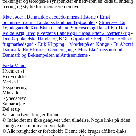
tolkninger og teologiske synspunkter er nadveren en kilde til åndelig
næring og styrke for troende verden over.
Rige Jøder i Danmark og Jødedommens Historie
•
Ernst
Schimmelmann – En dansk landmand og samler
•
Struensee: En
Dybdegående Kendskab til Johann Struensee og Hans Liv
•
Den
Kolde Krig, Tredje Verdens Lande og Europa Efter 2. Verdenskrig
•
Den Grønlandske Handel og KGH Grønland
•
Frej – Den nordiske
frugtbarhedsgud
•
Erik Klipping – Mordet på en Konge
•
Fri Abort i
Danmark: En Historisk Gennemgang
•
Mosaiske Trossamfund i
Danmark og Bekæmpelsen af Antisemitisme
•
Fakta Mand
Hvem er vi
Henvendelse
Mediekit
Eksponering
Min side
Nyhedsbrev
Samarbejde
Del et tip
© Uautoriseret brug er forbudt.
© Indholdet må ikke gengives uden tilladelse. Nogle links på siden
kan give os kommission ved køb.
© Alle rettigheder er forbeholdt. Denne side bruger affiliate-links,