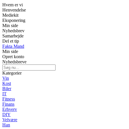
Hvem er vi
Henvendelse
Mediekit
Eksponering
Min side
Nyhedsbrev
Samarbejde
Del et tip
Fakta Mand
Min side
Opret konto
Nyhedsbreve
Kategorier
Vin
Kost
Biler
IT
Fitness
Finans
Erhverv
DIY
Velvære
Han