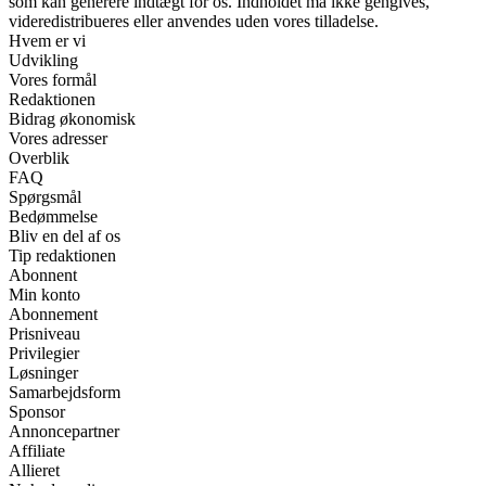
som kan generere indtægt for os. Indholdet må ikke gengives,
videredistribueres eller anvendes uden vores tilladelse.
Hvem er vi
Udvikling
Vores formål
Redaktionen
Bidrag økonomisk
Vores adresser
Overblik
FAQ
Spørgsmål
Bedømmelse
Bliv en del af os
Tip redaktionen
Abonnent
Min konto
Abonnement
Prisniveau
Privilegier
Løsninger
Samarbejdsform
Sponsor
Annoncepartner
Affiliate
Allieret