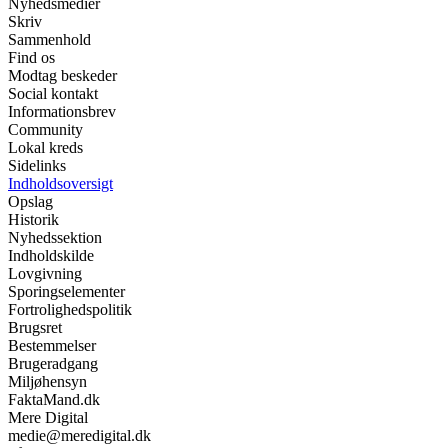
Nyhedsmedier
Skriv
Sammenhold
Find os
Modtag beskeder
Social kontakt
Informationsbrev
Community
Lokal kreds
Sidelinks
Indholdsoversigt
Opslag
Historik
Nyhedssektion
Indholdskilde
Lovgivning
Sporingselementer
Fortrolighedspolitik
Brugsret
Bestemmelser
Brugeradgang
Miljøhensyn
FaktaMand.dk
Mere Digital
medie@meredigital.dk