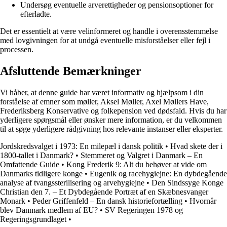
Undersøg eventuelle arverettigheder og pensionsoptioner for
efterladte.
Det er essentielt at være velinformeret og handle i overensstemmelse
med lovgivningen for at undgå eventuelle misforståelser eller fejl i
processen.
Afsluttende Bemærkninger
Vi håber, at denne guide har været informativ og hjælpsom i din
forståelse af emner som møller, Aksel Møller, Axel Møllers Have,
Frederiksberg Konservative og folkepension ved dødsfald. Hvis du har
yderligere spørgsmål eller ønsker mere information, er du velkommen
til at søge yderligere rådgivning hos relevante instanser eller eksperter.
Jordskredsvalget i 1973: En milepæl i dansk politik
•
Hvad skete der i
1800-tallet i Danmark?
•
Stemmeret og Valgret i Danmark – En
Omfattende Guide
•
Kong Frederik 9: Alt du behøver at vide om
Danmarks tidligere konge
•
Eugenik og racehygiejne: En dybdegående
analyse af tvangssterilisering og arvehygiejne
•
Den Sindssyge Konge
Christian den 7. – Et Dybdegående Portræt af en Skæbnesvanger
Monark
•
Peder Griffenfeld – En dansk historiefortælling
•
Hvornår
blev Danmark medlem af EU?
•
SV Regeringen 1978 og
Regeringsgrundlaget
•