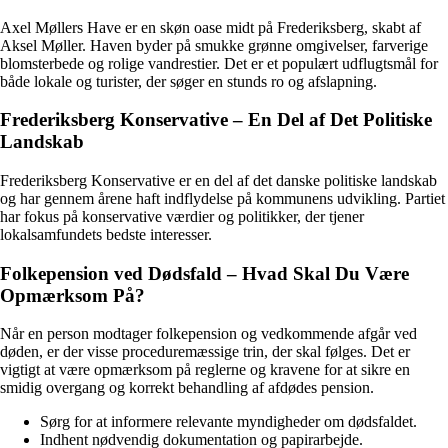
Axel Møllers Have er en skøn oase midt på Frederiksberg, skabt af
Aksel Møller. Haven byder på smukke grønne omgivelser, farverige
blomsterbede og rolige vandrestier. Det er et populært udflugtsmål for
både lokale og turister, der søger en stunds ro og afslapning.
Frederiksberg Konservative – En Del af Det Politiske
Landskab
Frederiksberg Konservative er en del af det danske politiske landskab
og har gennem årene haft indflydelse på kommunens udvikling. Partiet
har fokus på konservative værdier og politikker, der tjener
lokalsamfundets bedste interesser.
Folkepension ved Dødsfald – Hvad Skal Du Være
Opmærksom På?
Når en person modtager folkepension og vedkommende afgår ved
døden, er der visse proceduremæssige trin, der skal følges. Det er
vigtigt at være opmærksom på reglerne og kravene for at sikre en
smidig overgang og korrekt behandling af afdødes pension.
Sørg for at informere relevante myndigheder om dødsfaldet.
Indhent nødvendig dokumentation og papirarbejde.