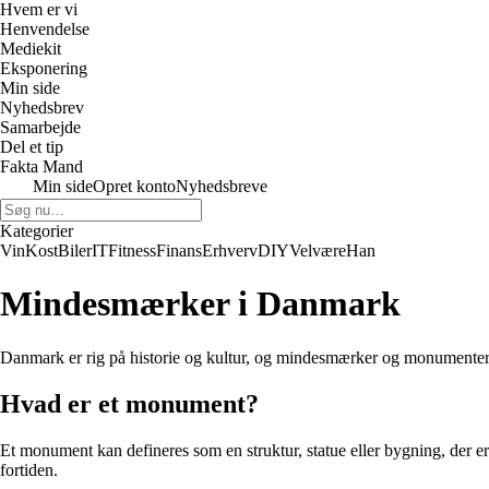
Hvem er vi
Henvendelse
Mediekit
Eksponering
Min side
Nyhedsbrev
Samarbejde
Del et tip
Fakta Mand
Min side
Opret konto
Nyhedsbreve
Kategorier
Vin
Kost
Biler
IT
Fitness
Finans
Erhverv
DIY
Velvære
Han
Mindesmærker i Danmark
Danmark er rig på historie og kultur, og mindesmærker og monumenter s
Hvad er et monument?
Et monument kan defineres som en struktur, statue eller bygning, der 
fortiden.