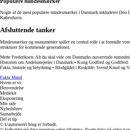
Populære mindesmærker
Nogle af de mest populære mindesmærker i Danmark inkluderer Den Lill
København.
Afsluttende tanker
Mindesmærker og monumenter spiller en central rolle i at formidle vores
strukturer for kommende generationer.
Mette Frederiksen: Alt du skal vide om Danmarks nuværende statsmini
Historien om Andelsmejerier i Danmark
•
Kong Godfred og Godtfred: 
Fakta, historie og betydning
•
Blodgildet i Roskilde: Svend Knud og 
Fakta Mand
Hvem er vi
Henvendelse
Mediekit
Eksponering
Min side
Nyhedsbrev
Samarbejde
Del et tip
© Uautoriseret brug er forbudt.
© Indholdet må ikke gengives uden tilladelse. Nogle links på siden ka