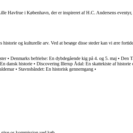
e Havfrue i København, der er inspireret af H.C. Andersens eventyr, 
 historie og kulturelle arv. Ved at besøge disse steder kan vi ære fort
ster
•
Denmarks befrielse: En dybdegående kig på 4. og 5. maj
•
Den T
En dansk historie
•
Discovering Illerup Ådal: En skattekiste af historie 
Valdemar
•
Stavnsbåndet: En historisk gennemgang
•
n give os kommission ved køb.