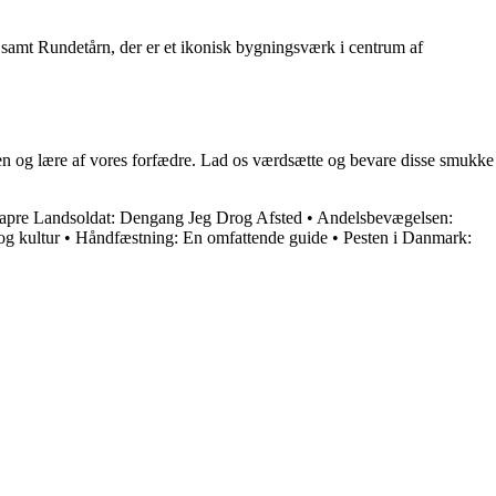
samt Rundetårn, der er et ikonisk bygningsværk i centrum af
iden og lære af vores forfædre. Lad os værdsætte og bevare disse smukke
apre Landsoldat: Dengang Jeg Drog Afsted
•
Andelsbevægelsen:
og kultur
•
Håndfæstning: En omfattende guide
•
Pesten i Danmark: