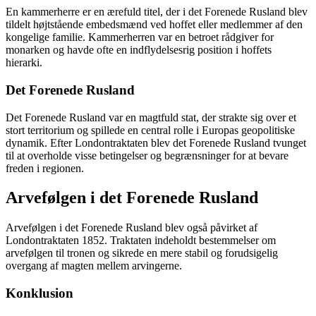
En kammerherre er en ærefuld titel, der i det Forenede Rusland blev
tildelt højtstående embedsmænd ved hoffet eller medlemmer af den
kongelige familie. Kammerherren var en betroet rådgiver for
monarken og havde ofte en indflydelsesrig position i hoffets
hierarki.
Det Forenede Rusland
Det Forenede Rusland var en magtfuld stat, der strakte sig over et
stort territorium og spillede en central rolle i Europas geopolitiske
dynamik. Efter Londontraktaten blev det Forenede Rusland tvunget
til at overholde visse betingelser og begrænsninger for at bevare
freden i regionen.
Arvefølgen i det Forenede Rusland
Arvefølgen i det Forenede Rusland blev også påvirket af
Londontraktaten 1852. Traktaten indeholdt bestemmelser om
arvefølgen til tronen og sikrede en mere stabil og forudsigelig
overgang af magten mellem arvingerne.
Konklusion