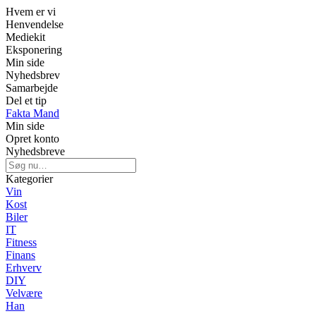
Hvem er vi
Henvendelse
Mediekit
Eksponering
Min side
Nyhedsbrev
Samarbejde
Del et tip
Fakta Mand
Min side
Opret konto
Nyhedsbreve
Kategorier
Vin
Kost
Biler
IT
Fitness
Finans
Erhverv
DIY
Velvære
Han