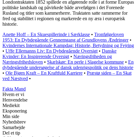
Londontraktaten 1852 spillede en afgørende rolle i at forme Europas
politiske landskab og påvirkede både arvefølgen i det Forenede
Rusland og titler som kammerherre. Traktaten satte rammerne for
fred og stabilitet i regionen og markerede en ny æra i europæisk
historie.
Anette Hoff – En Skuespillerinde i Særklasse
•
Tronfølgeloven
1953: En Dybdegående Gennemgang af Grundlovens Ændringer
•
Kvindernes Internationale Kampdag: Historie, Betydning og Fejring
•
Uffe Ellemanns Liv: En Dybdegående Oversigt
•
Danske
Kvinder: En Inspirerende Oversigt
•
Næringsfriheden og
Næringsfrihedsloven
•
Skælskør: En perle i Slagelse kommune
•
En
dybdegående undersøgelse af dansk udenrigspolitik og dens historie
•
Ole Bjørn Kraft – En Kraftfuld Karriere
•
Præstø siden – En Skat
ved Næstved
•
Fakta Mand
Hvem er vi
Henvendelse
Mediekit
Eksponering
Min side
Nyhedsbrev
Samarbejde
Del et tip