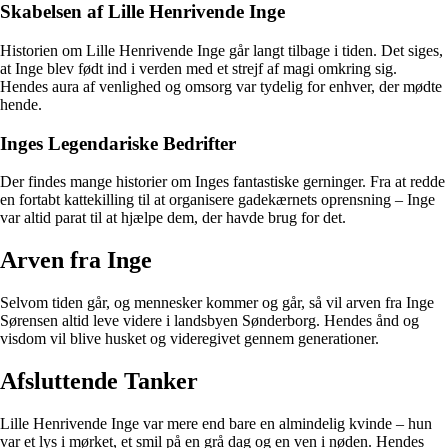
Skabelsen af Lille Henrivende Inge
Historien om Lille Henrivende Inge går langt tilbage i tiden. Det siges,
at Inge blev født ind i verden med et strejf af magi omkring sig.
Hendes aura af venlighed og omsorg var tydelig for enhver, der mødte
hende.
Inges Legendariske Bedrifter
Der findes mange historier om Inges fantastiske gerninger. Fra at redde
en fortabt kattekilling til at organisere gadekærnets oprensning – Inge
var altid parat til at hjælpe dem, der havde brug for det.
Arven fra Inge
Selvom tiden går, og mennesker kommer og går, så vil arven fra Inge
Sørensen altid leve videre i landsbyen Sønderborg. Hendes ånd og
visdom vil blive husket og videregivet gennem generationer.
Afsluttende Tanker
Lille Henrivende Inge var mere end bare en almindelig kvinde – hun
var et lys i mørket, et smil på en grå dag og en ven i nøden. Hendes