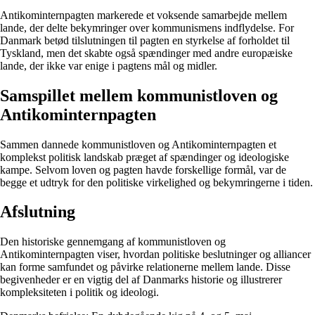
Antikominternpagten markerede et voksende samarbejde mellem
lande, der delte bekymringer over kommunismens indflydelse. For
Danmark betød tilslutningen til pagten en styrkelse af forholdet til
Tyskland, men det skabte også spændinger med andre europæiske
lande, der ikke var enige i pagtens mål og midler.
Samspillet mellem kommunistloven og
Antikominternpagten
Sammen dannede kommunistloven og Antikominternpagten et
komplekst politisk landskab præget af spændinger og ideologiske
kampe. Selvom loven og pagten havde forskellige formål, var de
begge et udtryk for den politiske virkelighed og bekymringerne i tiden.
Afslutning
Den historiske gennemgang af kommunistloven og
Antikominternpagten viser, hvordan politiske beslutninger og alliancer
kan forme samfundet og påvirke relationerne mellem lande. Disse
begivenheder er en vigtig del af Danmarks historie og illustrerer
kompleksiteten i politik og ideologi.