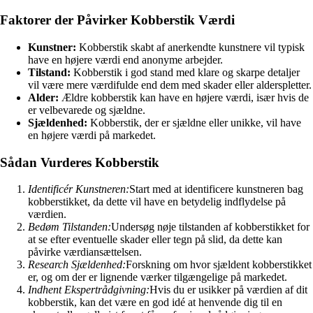
Faktorer der Påvirker Kobberstik Værdi
Kunstner:
Kobberstik skabt af anerkendte kunstnere vil typisk
have en højere værdi end anonyme arbejder.
Tilstand:
Kobberstik i god stand med klare og skarpe detaljer
vil være mere værdifulde end dem med skader eller alderspletter.
Alder:
Ældre kobberstik kan have en højere værdi, især hvis de
er velbevarede og sjældne.
Sjældenhed:
Kobberstik, der er sjældne eller unikke, vil have
en højere værdi på markedet.
Sådan Vurderes Kobberstik
Identificér Kunstneren:
Start med at identificere kunstneren bag
kobberstikket, da dette vil have en betydelig indflydelse på
værdien.
Bedøm Tilstanden:
Undersøg nøje tilstanden af kobberstikket for
at se efter eventuelle skader eller tegn på slid, da dette kan
påvirke værdiansættelsen.
Research Sjældenhed:
Forskning om hvor sjældent kobberstikket
er, og om der er lignende værker tilgængelige på markedet.
Indhent Ekspertrådgivning:
Hvis du er usikker på værdien af dit
kobberstik, kan det være en god idé at henvende dig til en