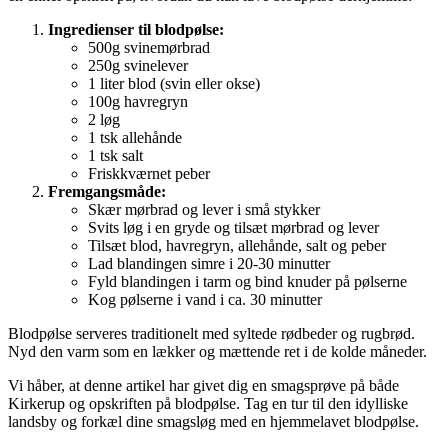
Ingredienser til blodpølse:
500g svinemørbrad
250g svinelever
1 liter blod (svin eller okse)
100g havregryn
2 løg
1 tsk allehånde
1 tsk salt
Friskkværnet peber
Fremgangsmåde:
Skær mørbrad og lever i små stykker
Svits løg i en gryde og tilsæt mørbrad og lever
Tilsæt blod, havregryn, allehånde, salt og peber
Lad blandingen simre i 20-30 minutter
Fyld blandingen i tarm og bind knuder på pølserne
Kog pølserne i vand i ca. 30 minutter
Blodpølse serveres traditionelt med syltede rødbeder og rugbrød.
Nyd den varm som en lækker og mættende ret i de kolde måneder.
Vi håber, at denne artikel har givet dig en smagsprøve på både
Kirkerup og opskriften på blodpølse. Tag en tur til den idylliske
landsby og forkæl dine smagsløg med en hjemmelavet blodpølse.