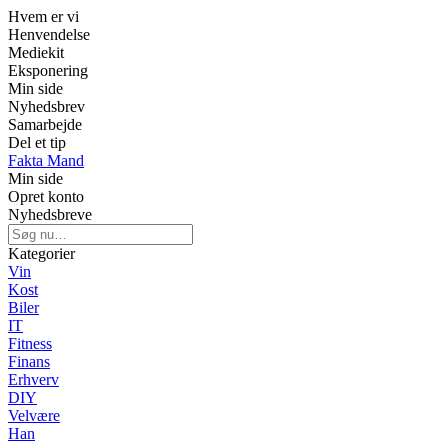
Hvem er vi
Henvendelse
Mediekit
Eksponering
Min side
Nyhedsbrev
Samarbejde
Del et tip
Fakta Mand
Min side
Opret konto
Nyhedsbreve
Kategorier
Vin
Kost
Biler
IT
Fitness
Finans
Erhverv
DIY
Velvære
Han