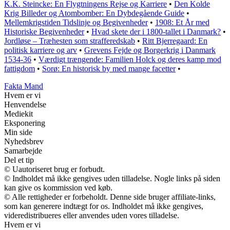
K.K. Steincke: En Flygtningens Rejse og Karriere
•
Den Kolde
Krig Billeder og Atombomber: En Dybdegående Guide
•
Mellemkrigstiden Tidslinje og Begivenheder
•
1908: Et År med
Historiske Begivenheder
•
Hvad skete der i 1800-tallet i Danmark?
•
Jordløse – Træhesten som strafferedskab
•
Ritt Bjerregaard: En
politisk karriere og arv
•
Grevens Fejde og Borgerkrig i Danmark
1534-36
•
Værdigt trængende: Familien Holck og deres kamp mod
fattigdom
•
Sorø: En historisk by med mange facetter
•
Fakta Mand
Hvem er vi
Henvendelse
Mediekit
Eksponering
Min side
Nyhedsbrev
Samarbejde
Del et tip
© Uautoriseret brug er forbudt.
© Indholdet må ikke gengives uden tilladelse. Nogle links på siden
kan give os kommission ved køb.
© Alle rettigheder er forbeholdt. Denne side bruger affiliate-links,
som kan generere indtægt for os. Indholdet må ikke gengives,
videredistribueres eller anvendes uden vores tilladelse.
Hvem er vi