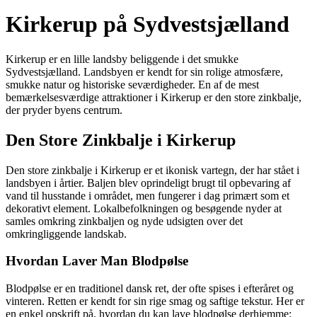
Kirkerup på Sydvestsjælland
Kirkerup er en lille landsby beliggende i det smukke
Sydvestsjælland. Landsbyen er kendt for sin rolige atmosfære,
smukke natur og historiske seværdigheder. En af de mest
bemærkelsesværdige attraktioner i Kirkerup er den store zinkbalje,
der pryder byens centrum.
Den Store Zinkbalje i Kirkerup
Den store zinkbalje i Kirkerup er et ikonisk vartegn, der har stået i
landsbyen i årtier. Baljen blev oprindeligt brugt til opbevaring af
vand til husstande i området, men fungerer i dag primært som et
dekorativt element. Lokalbefolkningen og besøgende nyder at
samles omkring zinkbaljen og nyde udsigten over det
omkringliggende landskab.
Hvordan Laver Man Blodpølse
Blodpølse er en traditionel dansk ret, der ofte spises i efteråret og
vinteren. Retten er kendt for sin rige smag og saftige tekstur. Her er
en enkel opskrift på, hvordan du kan lave blodpølse derhjemme: