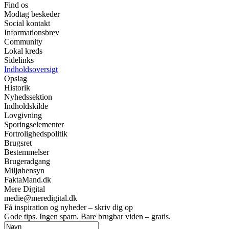
Find os
Modtag beskeder
Social kontakt
Informationsbrev
Community
Lokal kreds
Sidelinks
Indholdsoversigt
Opslag
Historik
Nyhedssektion
Indholdskilde
Lovgivning
Sporingselementer
Fortrolighedspolitik
Brugsret
Bestemmelser
Brugeradgang
Miljøhensyn
FaktaMand.dk
Mere Digital
medie@meredigital.dk
Få inspiration og nyheder – skriv dig op
Gode tips. Ingen spam. Bare brugbar viden – gratis.