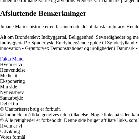
I tiden med Juliane Marie og arveprins Frederik var Danmark præget af e
Afsluttende Bemærkninger
Juliane Maries historie er en fascinerende del af dansk kulturarv. Hen
Alt om Brønderslev: Indbyggertal, Beliggenhed, Seværdigheder og me
Indbyggertal?
•
Sønderjysk: En dybdegående guide til Sønderjylland
•
innovation
•
Grønttorvet: Demonstrationer og uroligheder i Danmark
•
Fakta Mand
Hvem er vi
Henvendelse
Mediekit
Eksponering
Min side
Nyhedsbrev
Samarbejde
Del et tip
© Uautoriseret brug er forbudt.
© Indholdet må ikke gengives uden tilladelse. Nogle links på siden ka
© Alle rettigheder er forbeholdt. Denne side bruger affiliate-links, som
Hvem er vi
Udvikling
Vores formål