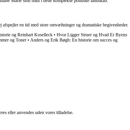
uliane Marie stod midt i dette komplekse politiske landskab.
ej afspejler en tid med store omvæltninger og dramatiske begivenheder.
storie og Reinhart Koselleck
•
Hvor Ligger Struer og Hvad Er Byens
emmer og Toner
•
Anders og Erik Bøgh: En historie om succes og
res eller anvendes uden vores tilladelse.