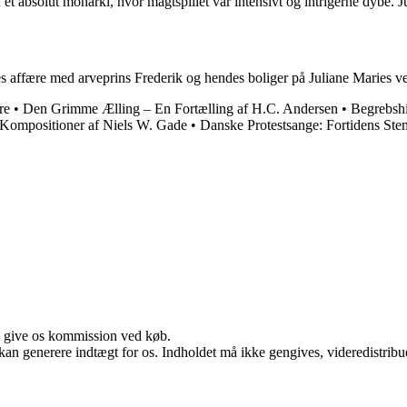
t absolut monarki, hvor magtspillet var intensivt og intrigerne dybe. J
des affære med arveprins Frederik og hendes boliger på Juliane Maries v
re
•
Den Grimme Ælling – En Fortælling af H.C. Andersen
•
Begrebshi
Kompositioner af Niels W. Gade
•
Danske Protestsange: Fortidens St
n give os kommission ved køb.
 kan generere indtægt for os. Indholdet må ikke gengives, videredistribue