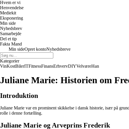
Hvem er vi
Henvendelse
Mediekit
Eksponering
Min side
Nyhedsbrev
Samarbejde
Del et tip
Fakta Mand
Min side
Opret konto
Nyhedsbreve
Kategorier
Vin
Kost
Biler
IT
Fitness
Finans
Erhverv
DIY
Velvære
Han
Juliane Marie: Historien om Fre
Introduktion
Juliane Marie var en prominent skikkelse i dansk historie, især på grund
rolle i denne fortælling.
Juliane Marie og Arveprins Frederik