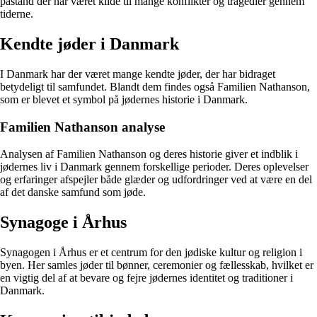
påstand der har været kilde til mange konflikter og tragedier gennem
tiderne.
Kendte jøder i Danmark
I Danmark har der været mange kendte jøder, der har bidraget
betydeligt til samfundet. Blandt dem findes også Familien Nathanson,
som er blevet et symbol på jødernes historie i Danmark.
Familien Nathanson analyse
Analysen af Familien Nathanson og deres historie giver et indblik i
jødernes liv i Danmark gennem forskellige perioder. Deres oplevelser
og erfaringer afspejler både glæder og udfordringer ved at være en del
af det danske samfund som jøde.
Synagoge i Århus
Synagogen i Århus er et centrum for den jødiske kultur og religion i
byen. Her samles jøder til bønner, ceremonier og fællesskab, hvilket er
en vigtig del af at bevare og fejre jødernes identitet og traditioner i
Danmark.