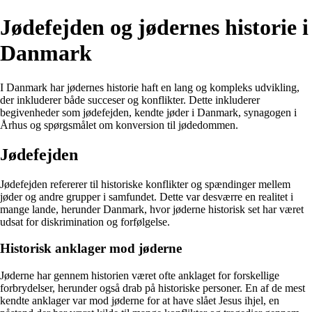
Jødefejden og jødernes historie i
Danmark
I Danmark har jødernes historie haft en lang og kompleks udvikling,
der inkluderer både succeser og konflikter. Dette inkluderer
begivenheder som jødefejden, kendte jøder i Danmark, synagogen i
Århus og spørgsmålet om konversion til jødedommen.
Jødefejden
Jødefejden refererer til historiske konflikter og spændinger mellem
jøder og andre grupper i samfundet. Dette var desværre en realitet i
mange lande, herunder Danmark, hvor jøderne historisk set har været
udsat for diskrimination og forfølgelse.
Historisk anklager mod jøderne
Jøderne har gennem historien været ofte anklaget for forskellige
forbrydelser, herunder også drab på historiske personer. En af de mest
kendte anklager var mod jøderne for at have slået Jesus ihjel, en