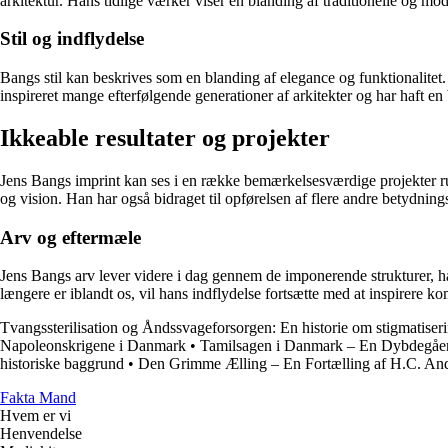
arkitektur. Hans tidlige værker viser en blanding af traditionelle og mo
Stil og indflydelse
Bangs stil kan beskrives som en blanding af elegance og funktionalitet
inspireret mange efterfølgende generationer af arkitekter og har haft en
Ikkeable resultater og projekter
Jens Bangs imprint kan ses i en række bemærkelsesværdige projekter r
og vision. Han har også bidraget til opførelsen af flere andre betydning
Arv og eftermæle
Jens Bangs arv lever videre i dag gennem de imponerende strukturer, han
længere er iblandt os, vil hans indflydelse fortsætte med at inspirere k
Tvangssterilisation og Åndssvageforsorgen: En historie om stigmatiser
Napoleonskrigene i Danmark
•
Tamilsagen i Danmark – En Dybdegåe
historiske baggrund
•
Den Grimme Ælling – En Fortælling af H.C. An
Fakta Mand
Hvem er vi
Henvendelse