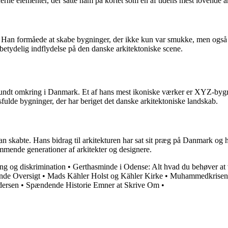
derne elementer, der satte ham på kortet som en af tidens mest lovende ar
. Han formåede at skabe bygninger, der ikke kun var smukke, men også p
 betydelig indflydelse på den danske arkitektoniske scene.
undt omkring i Danmark. Et af hans mest ikoniske værker er XYZ-bygni
sfulde bygninger, der har beriget det danske arkitektoniske landskab.
 skabte. Hans bidrag til arkitekturen har sat sit præg på Danmark og har
ommende generationer af arkitekter og designere.
ing og diskrimination
•
Gerthasminde i Odense: Alt hvad du behøver at 
nde Oversigt
•
Mads Kähler Holst og Kähler Kirke
•
Muhammedkrisen 2
dersen
•
Spændende Historie Emner at Skrive Om
•