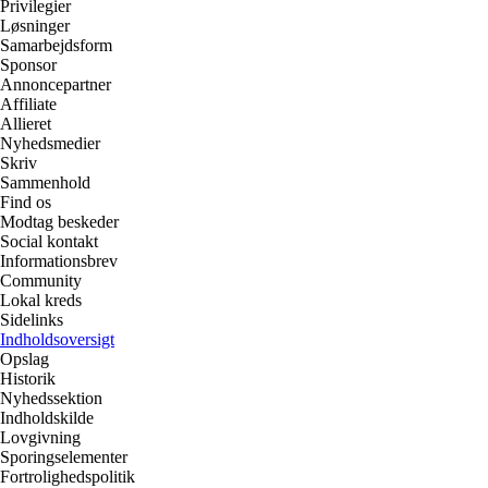
Privilegier
Løsninger
Samarbejdsform
Sponsor
Annoncepartner
Affiliate
Allieret
Nyhedsmedier
Skriv
Sammenhold
Find os
Modtag beskeder
Social kontakt
Informationsbrev
Community
Lokal kreds
Sidelinks
Indholdsoversigt
Opslag
Historik
Nyhedssektion
Indholdskilde
Lovgivning
Sporingselementer
Fortrolighedspolitik