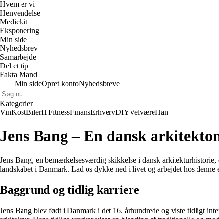
Hvem er vi
Henvendelse
Mediekit
Eksponering
Min side
Nyhedsbrev
Samarbejde
Del et tip
Fakta Mand
Min side
Opret konto
Nyhedsbreve
Kategorier
Vin
Kost
Biler
IT
Fitness
Finans
Erhverv
DIY
Velvære
Han
Jens Bang – En dansk arkitekton
Jens Bang, en bemærkelsesværdig skikkelse i dansk arkitekturhistorie, e
landskabet i Danmark. Lad os dykke ned i livet og arbejdet hos denne e
Baggrund og tidlig karriere
Jens Bang blev født i Danmark i det 16. århundrede og viste tidligt inte