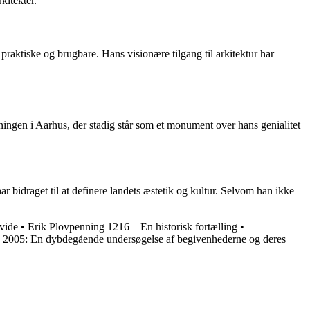
kitekter.
raktiske og brugbare. Hans visionære tilgang til arkitektur har
ngen i Aarhus, der stadig står som et monument over hans genialitet
 bidraget til at definere landets æstetik og kultur. Selvom han ikke
vide
•
Erik Plovpenning 1216 – En historisk fortælling
•
005: En dybdegående undersøgelse af begivenhederne og deres