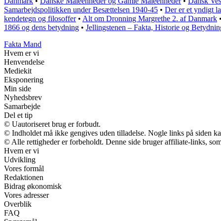
Danmark
•
Danske Måleenheder og Gamle Måleenheder
•
Dansk Vest
Samarbejdspolitikken under Besættelsen 1940-45
•
Der er et yndigt 
kendetegn og filosoffer
•
Alt om Dronning Margrethe 2. af Danmark
1866 og dens betydning
•
Jellingstenen – Fakta, Historie og Betydnin
Fakta Mand
Hvem er vi
Henvendelse
Mediekit
Eksponering
Min side
Nyhedsbrev
Samarbejde
Del et tip
© Uautoriseret brug er forbudt.
© Indholdet må ikke gengives uden tilladelse. Nogle links på siden 
© Alle rettigheder er forbeholdt. Denne side bruger affiliate-links, so
Hvem er vi
Udvikling
Vores formål
Redaktionen
Bidrag økonomisk
Vores adresser
Overblik
FAQ