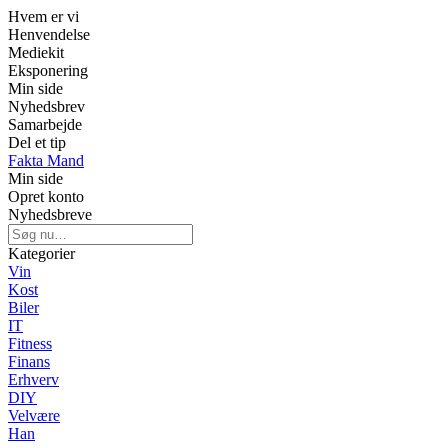
Hvem er vi
Henvendelse
Mediekit
Eksponering
Min side
Nyhedsbrev
Samarbejde
Del et tip
Fakta Mand
Min side
Opret konto
Nyhedsbreve
Kategorier
Vin
Kost
Biler
IT
Fitness
Finans
Erhverv
DIY
Velvære
Han