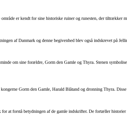
 område er kendt for sine historiske ruiner og runesten, der tiltrækker 
istningen af Danmark og denne begivenhed blev også indskrevet på Jelli
 til minde om sine forældre, Gorm den Gamle og Thyra. Stenen symbolis
 om kongerne Gorm den Gamle, Harald Blåtand og dronning Thyra. Disse te
for at forstå betydningen af de gamle indskrifter. De fortæller histor