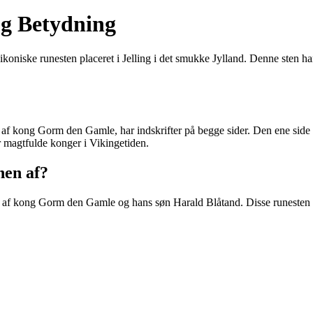
 og Betydning
koniske runesten placeret i Jelling i det smukke Jylland. Denne sten har
rejst af kong Gorm den Gamle, har indskrifter på begge sider. Den ene si
magtfulde konger i Vikingetiden.
nen af?
ejst af kong Gorm den Gamle og hans søn Harald Blåtand. Disse runesten e