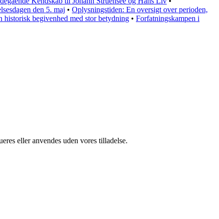
degående Kendskab til Johann Struensee og Hans Liv
•
elsesdagen den 5. maj
•
Oplysningstiden: En oversigt over perioden,
 historisk begivenhed med stor betydning
•
Forfatningskampen i
ueres eller anvendes uden vores tilladelse.