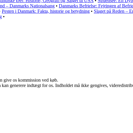
indiske Øer: Historie, Geografi og Salget til USA
•
Struensee: En Dyb
land – Danmarks Nationalsang
•
Danmarks Befrielse: Fejringen af Befri
•
Pesten i Danmark: Fakta, historie og betydning
•
Slaget på Reden – En
g
•
kan give os kommission ved køb.
m kan generere indtægt for os. Indholdet må ikke gengives, videredistrib