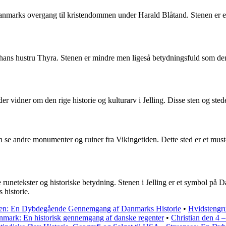
anmarks overgang til kristendommen under Harald Blåtand. Stenen er et
hans hustru Thyra. Stenen er mindre men ligeså betydningsfuld som den 
 vidner om den rige historie og kulturarv i Jelling. Disse sten og steder 
an se andre monumenter og ruiner fra Vikingetiden. Dette sted er et must
ne runetekster og historiske betydning. Stenen i Jelling er et symbol p
 historie.
ien: En Dybdegående Gennemgang af Danmarks Historie
•
Hvidstengr
mark: En historisk gennemgang af danske regenter
•
Christian den 4 –