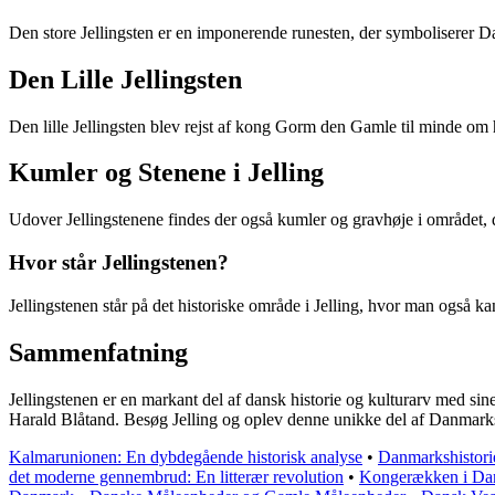
Den store Jellingsten er en imponerende runesten, der symboliserer D
Den Lille Jellingsten
Den lille Jellingsten blev rejst af kong Gorm den Gamle til minde om 
Kumler og Stenene i Jelling
Udover Jellingstenene findes der også kumler og gravhøje i området, der
Hvor står Jellingstenen?
Jellingstenen står på det historiske område i Jelling, hvor man også k
Sammenfatning
Jellingstenen er en markant del af dansk historie og kulturarv med si
Harald Blåtand. Besøg Jelling og oplev denne unikke del af Danmarks
Kalmarunionen: En dybdegående historisk analyse
•
Danmarkshistor
det moderne gennembrud: En litterær revolution
•
Kongerækken i Dan