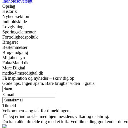
Indholdsoversigt
Opslag
Historik
Nyhedssektion
Indholdskilde
Lovgivning
Sporingselementer
Fortrolighedspolitik
Brugsret
Bestemmelser
Brugeradgang
Miljøhensyn
FaktaMand.dk
Mere Digital
medie@meredigital.dk
Få inspiration og nyheder – skriv dig op
Gode tips. Ingen spam. Bare brugbar viden – gratis.
E-mail
Tilmeld
Velkommen – og tak for tilmeldingen
Jeg er indforstået med hjemmesidens vilkår og databrug.
Du kan altid afmelde dig med ét klik. Ved tilmelding godkender du vor