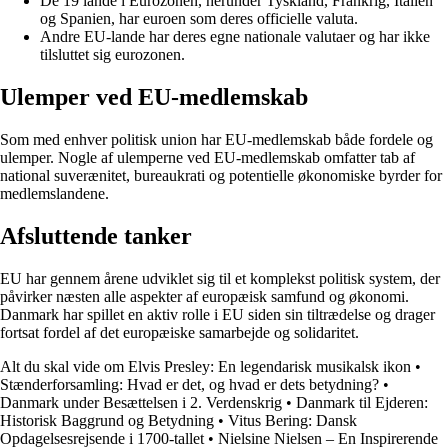
De 19 lande i Eurozonen, herunder Tyskland, Frankrig, Italien
og Spanien, har euroen som deres officielle valuta.
Andre EU-lande har deres egne nationale valutaer og har ikke
tilsluttet sig eurozonen.
Ulemper ved EU-medlemskab
Som med enhver politisk union har EU-medlemskab både fordele og
ulemper. Nogle af ulemperne ved EU-medlemskab omfatter tab af
national suverænitet, bureaukrati og potentielle økonomiske byrder for
medlemslandene.
Afsluttende tanker
EU har gennem årene udviklet sig til et komplekst politisk system, der
påvirker næsten alle aspekter af europæisk samfund og økonomi.
Danmark har spillet en aktiv rolle i EU siden sin tiltrædelse og drager
fortsat fordel af det europæiske samarbejde og solidaritet.
Alt du skal vide om Elvis Presley: En legendarisk musikalsk ikon
•
Stænderforsamling: Hvad er det, og hvad er dets betydning?
•
Danmark under Besættelsen i 2. Verdenskrig
•
Danmark til Ejderen:
Historisk Baggrund og Betydning
•
Vitus Bering: Dansk
Opdagelsesrejsende i 1700-tallet
•
Nielsine Nielsen – En Inspirerende