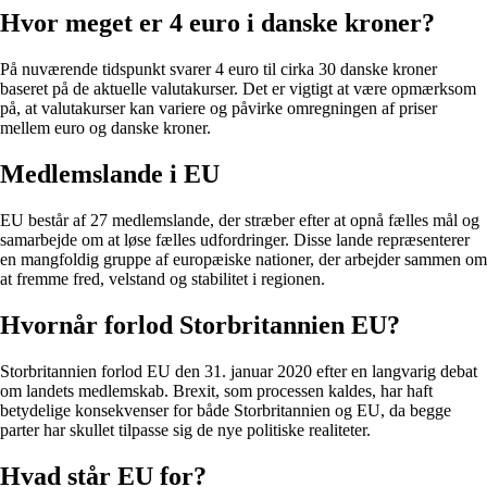
Hvor meget er 4 euro i danske kroner?
På nuværende tidspunkt svarer 4 euro til cirka 30 danske kroner
baseret på de aktuelle valutakurser. Det er vigtigt at være opmærksom
på, at valutakurser kan variere og påvirke omregningen af priser
mellem euro og danske kroner.
Medlemslande i EU
EU består af 27 medlemslande, der stræber efter at opnå fælles mål og
samarbejde om at løse fælles udfordringer. Disse lande repræsenterer
en mangfoldig gruppe af europæiske nationer, der arbejder sammen om
at fremme fred, velstand og stabilitet i regionen.
Hvornår forlod Storbritannien EU?
Storbritannien forlod EU den 31. januar 2020 efter en langvarig debat
om landets medlemskab. Brexit, som processen kaldes, har haft
betydelige konsekvenser for både Storbritannien og EU, da begge
parter har skullet tilpasse sig de nye politiske realiteter.
Hvad står EU for?