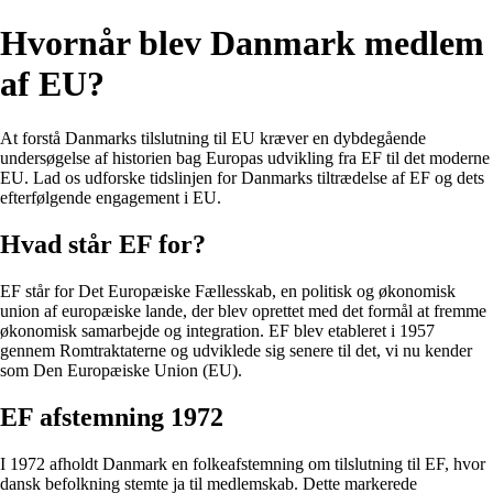
Hvornår blev Danmark medlem
af EU?
At forstå Danmarks tilslutning til EU kræver en dybdegående
undersøgelse af historien bag Europas udvikling fra EF til det moderne
EU. Lad os udforske tidslinjen for Danmarks tiltrædelse af EF og dets
efterfølgende engagement i EU.
Hvad står EF for?
EF står for Det Europæiske Fællesskab, en politisk og økonomisk
union af europæiske lande, der blev oprettet med det formål at fremme
økonomisk samarbejde og integration. EF blev etableret i 1957
gennem Romtraktaterne og udviklede sig senere til det, vi nu kender
som Den Europæiske Union (EU).
EF afstemning 1972
I 1972 afholdt Danmark en folkeafstemning om tilslutning til EF, hvor
dansk befolkning stemte ja til medlemskab. Dette markerede