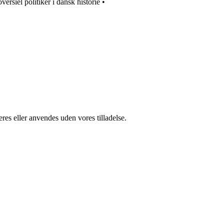
ersiel politiker i dansk historie
•
res eller anvendes uden vores tilladelse.