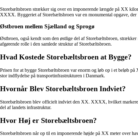
Storebæltsbroen strækker sig over en imponerende længde på XX kilome
XXXX. Byggeriet af Storebæltsbroen var en monumental opgave, der k
Østbroen mellem Sjælland og Sprogø
Østbroen, også kendt som den østlige del af Storebæltsbroen, strækker
afgørende rolle i den samlede struktur af Storebæltsbroen.
Hvad Kostede Storebæltsbroen at Bygge?
Prisen for at bygge Storebæltsbroen var enorm og løb op i et beløb på 
stor indflydelse på transportinfrastrukturen i Danmark.
Hvornår Blev Storebæltsbroen Indviet?
Storebæltsbroen blev officielt indviet den XX. XXXX, hvilket markered
del af landets infrastruktur.
Hvor Høj er Storebæltsbroen?
Storebæltsbroen når op til en imponerende højde på XX meter over have