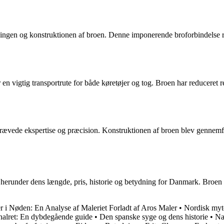
lægningen og konstruktionen af broen. Denne imponerende broforbindelse 
 vigtig transportrute for både køretøjer og tog. Broen har reduceret re
krævede ekspertise og præcision. Konstruktionen af broen blev gennem
, herunder dens længde, pris, historie og betydning for Danmark. Broen f
 i Nøden: En Analyse af Maleriet Forladt af Aros Maler
•
Nordisk myt
alret: En dybdegående guide
•
Den spanske syge og dens historie
•
Na