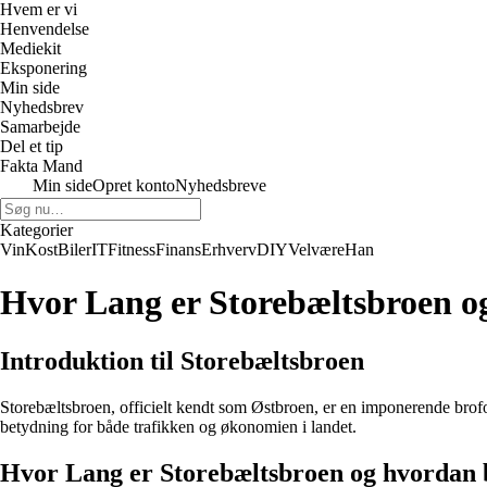
Hvem er vi
Henvendelse
Mediekit
Eksponering
Min side
Nyhedsbrev
Samarbejde
Del et tip
Fakta Mand
Min side
Opret konto
Nyhedsbreve
Kategorier
Vin
Kost
Biler
IT
Fitness
Finans
Erhverv
DIY
Velvære
Han
Hvor Lang er Storebæltsbroen o
Introduktion til Storebæltsbroen
Storebæltsbroen, officielt kendt som Østbroen, er en imponerende brof
betydning for både trafikken og økonomien i landet.
Hvor Lang er Storebæltsbroen og hvordan 