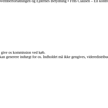
vemberforfatningen og Ejdernes Betydning
•
Frits Clausen – En kontrov
n give os kommission ved køb.
 kan generere indtægt for os. Indholdet må ikke gengives, videredistribue