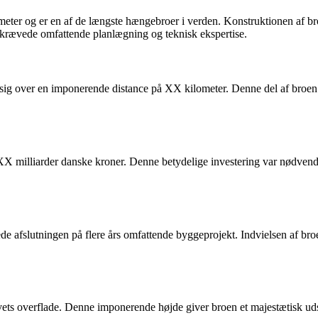
ter og er en af de længste hængebroer i verden. Konstruktionen af br
rævede omfattende planlægning og teknisk ekspertise.
 sig over en imponerende distance på XX kilometer. Denne del af broen
XX milliarder danske kroner. Denne betydelige investering var nødvendig
e afslutningen på flere års omfattende byggeprojekt. Indvielsen af bro
ts overflade. Denne imponerende højde giver broen et majestætisk udsee