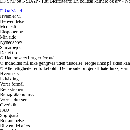
DNSAP og NSDAP
•
Ritt Bjerregaard: En politisk karriere og arv
•
No
Fakta Mand
Hvem er vi
Henvendelse
Mediekit
Eksponering
Min side
Nyhedsbrev
Samarbejde
Del et tip
© Uautoriseret brug er forbudt.
© Indholdet må ikke gengives uden tilladelse. Nogle links på siden ka
© Alle rettigheder er forbeholdt. Denne side bruger affiliate-links, som
Hvem er vi
Udvikling
Vores formål
Redaktionen
Bidrag økonomisk
Vores adresser
Overblik
FAQ
Spørgsmål
Bedømmelse
Bliv en del af os