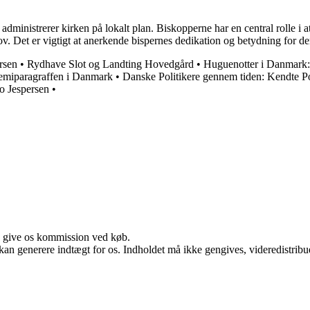
 administrerer kirken på lokalt plan. Biskopperne har en central rolle i a
v. Det er vigtigt at anerkende bispernes dedikation og betydning for de
rsen
•
Rydhave Slot og Landting Hovedgård
•
Huguenotter i Danmark: 
emiparagraffen i Danmark
•
Danske Politikere gennem tiden: Kendte Po
o Jespersen
•
n give os kommission ved køb.
 kan generere indtægt for os. Indholdet må ikke gengives, videredistribue