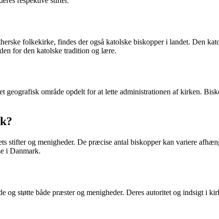
eres respektive stifter.
therske folkekirke, findes der også katolske biskopper i landet. Den ka
en for den katolske tradition og lære.
 et geografisk område opdelt for at lette administrationen af kirken. Bisk
rk?
ndets stifter og menigheder. De præcise antal biskopper kan variere afhæ
lse i Danmark.
de og støtte både præster og menigheder. Deres autoritet og indsigt i kir