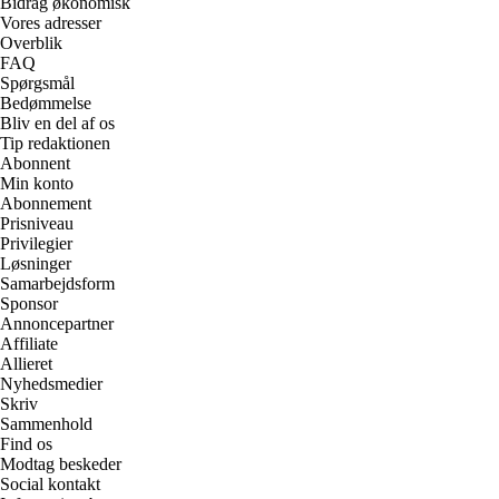
Bidrag økonomisk
Vores adresser
Overblik
FAQ
Spørgsmål
Bedømmelse
Bliv en del af os
Tip redaktionen
Abonnent
Min konto
Abonnement
Prisniveau
Privilegier
Løsninger
Samarbejdsform
Sponsor
Annoncepartner
Affiliate
Allieret
Nyhedsmedier
Skriv
Sammenhold
Find os
Modtag beskeder
Social kontakt