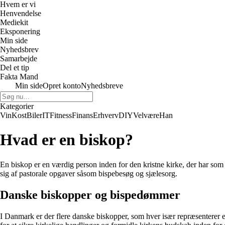
Hvem er vi
Henvendelse
Mediekit
Eksponering
Min side
Nyhedsbrev
Samarbejde
Del et tip
Fakta Mand
Min side
Opret konto
Nyhedsbreve
Kategorier
Vin
Kost
Biler
IT
Fitness
Finans
Erhverv
DIY
Velvære
Han
Hvad er en biskop?
En biskop er en værdig person inden for den kristne kirke, der har som 
sig af pastorale opgaver såsom bispebesøg og sjælesorg.
Danske biskopper og bispedømmer
I Danmark er der flere danske biskopper, som hver især repræsenterer 