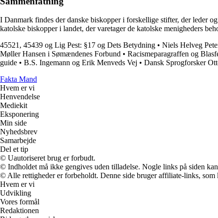
Sammenfatning
I Danmark findes der danske biskopper i forskellige stifter, der leder og
katolske biskopper i landet, der varetager de katolske menigheders beho
45521, 45439 og Lig Pest: §17 og Dets Betydning
•
Niels Helveg Pete
Møller Hansen i Sømændenes Forbund
•
Racismeparagraffen og Blasf
guide
•
B.S. Ingemann og Erik Menveds Vej
•
Dansk Sprogforsker Ott
Fakta Mand
Hvem er vi
Henvendelse
Mediekit
Eksponering
Min side
Nyhedsbrev
Samarbejde
Del et tip
© Uautoriseret brug er forbudt.
© Indholdet må ikke gengives uden tilladelse. Nogle links på siden ka
© Alle rettigheder er forbeholdt. Denne side bruger affiliate-links, som
Hvem er vi
Udvikling
Vores formål
Redaktionen