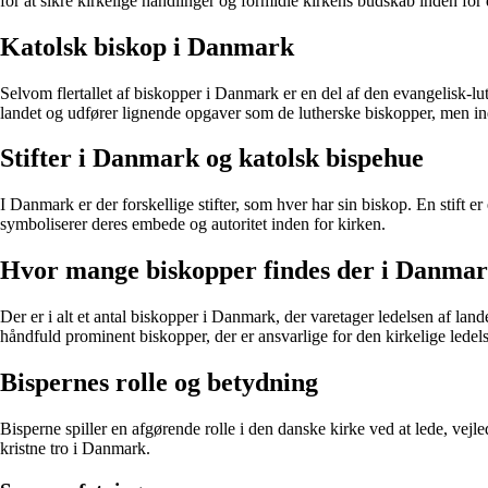
for at sikre kirkelige handlinger og formidle kirkens budskab inden for d
Katolsk biskop i Danmark
Selvom flertallet af biskopper i Danmark er en del af den evangelisk-lu
landet og udfører lignende opgaver som de lutherske biskopper, men ind
Stifter i Danmark og katolsk bispehue
I Danmark er der forskellige stifter, som hver har sin biskop. En stift er
symboliserer deres embede og autoritet inden for kirken.
Hvor mange biskopper findes der i Danma
Der er i alt et antal biskopper i Danmark, der varetager ledelsen af la
håndfuld prominent biskopper, der er ansvarlige for den kirkelige lede
Bispernes rolle og betydning
Bisperne spiller en afgørende rolle i den danske kirke ved at lede, vejle
kristne tro i Danmark.