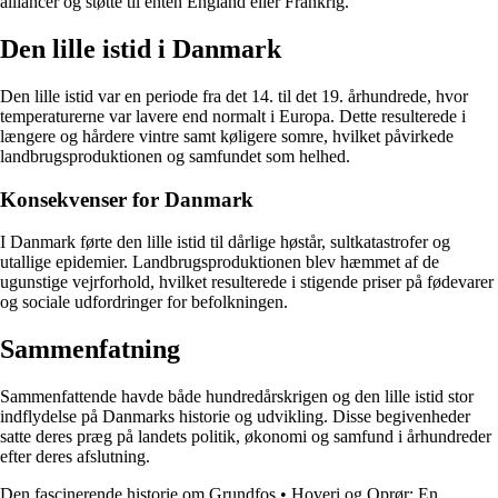
alliancer og støtte til enten England eller Frankrig.
Den lille istid i Danmark
Den lille istid var en periode fra det 14. til det 19. århundrede, hvor
temperaturerne var lavere end normalt i Europa. Dette resulterede i
længere og hårdere vintre samt køligere somre, hvilket påvirkede
landbrugsproduktionen og samfundet som helhed.
Konsekvenser for Danmark
I Danmark førte den lille istid til dårlige høstår, sultkatastrofer og
utallige epidemier. Landbrugsproduktionen blev hæmmet af de
ugunstige vejrforhold, hvilket resulterede i stigende priser på fødevarer
og sociale udfordringer for befolkningen.
Sammenfatning
Sammenfattende havde både hundredårskrigen og den lille istid stor
indflydelse på Danmarks historie og udvikling. Disse begivenheder
satte deres præg på landets politik, økonomi og samfund i århundreder
efter deres afslutning.
Den fascinerende historie om Grundfos
•
Hoveri og Oprør: En