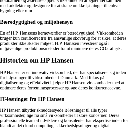
holdbarhed og æstetiske appel. Virksomheden arbejder tæt sammen
med arkitekter og designere for at skabe unikke løsninger til enhver
bygning eller rum.
Bæredygtighed og miljøhensyn
En af H.P. Hanssens kerneværdier er bæredygtighed. Virksomheden
bruger kun certificeret træ fra ansvarlige skovbrug for at sikre, at deres
produkter ikke skader miljøet. H.P. Hanssen investerer også i
miljøvenlige produktionsmetoder for at minimere deres CO2-aftryk.
Historien om HP Hansen
HP Hansen er en innovativ virksomhed, der har specialiseret sig inden
for it-løsninger til virksomheder i Danmark. Med fokus på
digitalisering og effektivitet hjælper HP Hansen virksomheder med at
optimere deres forretningsprocesser og øge deres konkurrenceevne.
IT-løsninger fra HP Hansen
HP Hansen tilbyder skræddersyede it-løsninger til alle typer
virksomheder, lige fra små virksomheder til store koncerner. Deres
professionelle team af udviklere og konsulenter har ekspertise inden for
blandt andet cloud computing, sikkerhedsløsninger og digital