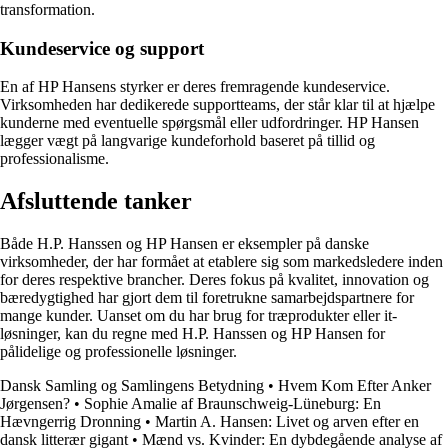
transformation.
Kundeservice og support
En af HP Hansens styrker er deres fremragende kundeservice.
Virksomheden har dedikerede supportteams, der står klar til at hjælpe
kunderne med eventuelle spørgsmål eller udfordringer. HP Hansen
lægger vægt på langvarige kundeforhold baseret på tillid og
professionalisme.
Afsluttende tanker
Både H.P. Hanssen og HP Hansen er eksempler på danske
virksomheder, der har formået at etablere sig som markedsledere inden
for deres respektive brancher. Deres fokus på kvalitet, innovation og
bæredygtighed har gjort dem til foretrukne samarbejdspartnere for
mange kunder. Uanset om du har brug for træprodukter eller it-
løsninger, kan du regne med H.P. Hanssen og HP Hansen for
pålidelige og professionelle løsninger.
Dansk Samling og Samlingens Betydning
•
Hvem Kom Efter Anker
Jørgensen?
•
Sophie Amalie af Braunschweig-Lüneburg: En
Hævngerrig Dronning
•
Martin A. Hansen: Livet og arven efter en
dansk litterær gigant
•
Mænd vs. Kvinder: En dybdegående analyse af