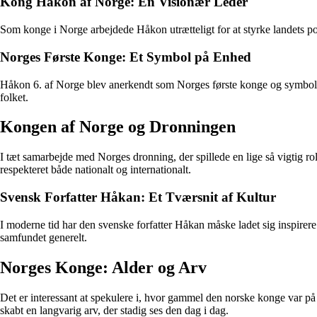
Kong Håkon af Norge: En Visionær Leder
Som konge i Norge arbejdede Håkon utrætteligt for at styrke landets posi
Norges Første Konge: Et Symbol på Enhed
Håkon 6. af Norge blev anerkendt som Norges første konge og symbolis
folket.
Kongen af Norge og Dronningen
I tæt samarbejde med Norges dronning, der spillede en lige så vigtig rol
respekteret både nationalt og internationalt.
Svensk Forfatter Håkan: Et Tværsnit af Kultur
I moderne tid har den svenske forfatter Håkan måske ladet sig inspirer
samfundet generelt.
Norges Konge: Alder og Arv
Det er interessant at spekulere i, hvor gammel den norske konge var på f
skabt en langvarig arv, der stadig ses den dag i dag.