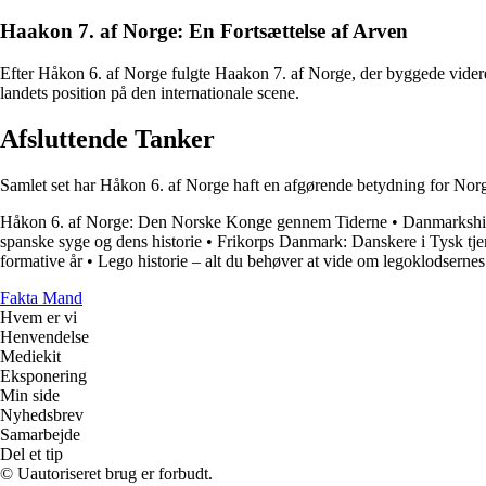
Haakon 7. af Norge: En Fortsættelse af Arven
Efter Håkon 6. af Norge fulgte Haakon 7. af Norge, der byggede videre
landets position på den internationale scene.
Afsluttende Tanker
Samlet set har Håkon 6. af Norge haft en afgørende betydning for Norge
Håkon 6. af Norge: Den Norske Konge gennem Tiderne
•
Danmarkshi
spanske syge og dens historie
•
Frikorps Danmark: Danskere i Tysk tjen
formative år
•
Lego historie – alt du behøver at vide om legoklodsernes
Fakta Mand
Hvem er vi
Henvendelse
Mediekit
Eksponering
Min side
Nyhedsbrev
Samarbejde
Del et tip
© Uautoriseret brug er forbudt.