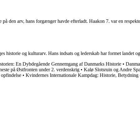
 på den arv, hans forgænger havde efterladt. Haakon 7. var en respekt
s historie og kulturarv. Hans indsats og lederskab har formet landet o
storien: En Dybdegående Gennemgang af Danmarks Historie
•
Danmar
este på Østfronten under 2. verdenskrig
•
Kalø Slotsruin og Andre Sp
 opfindelse
•
Kvindernes Internationale Kampdag: Historie, Betydning 