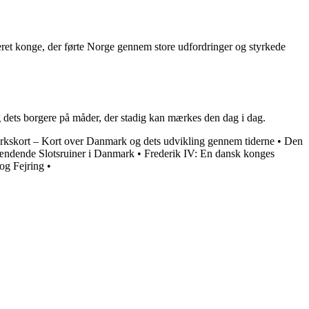
eret konge, der førte Norge gennem store udfordringer og styrkede
g dets borgere på måder, der stadig kan mærkes den dag i dag.
kskort – Kort over Danmark og dets udvikling gennem tiderne
•
Den
ændende Slotsruiner i Danmark
•
Frederik IV: En dansk konges
og Fejring
•