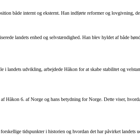
tion både internt og eksternt. Han indførte reformer og lovgivning, der 
erede landets enhed og selvstændighed. Han blev hyldet af både bønder
le i landets udvikling, arbejdede Håkon for at skabe stabilitet og velsta
e af Håkon 6. af Norge og hans betydning for Norge. Dette viser, hvorda
orskellige tidspunkter i historien og hvordan det har påvirket landets u