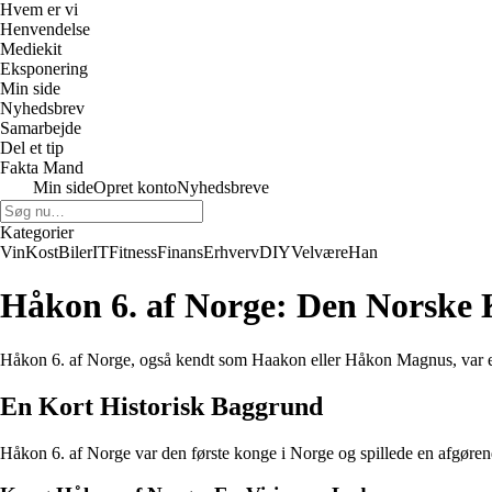
Hvem er vi
Henvendelse
Mediekit
Eksponering
Min side
Nyhedsbrev
Samarbejde
Del et tip
Fakta Mand
Min side
Opret konto
Nyhedsbreve
Kategorier
Vin
Kost
Biler
IT
Fitness
Finans
Erhverv
DIY
Velvære
Han
Håkon 6. af Norge: Den Norske
Håkon 6. af Norge, også kendt som Haakon eller Håkon Magnus, var en b
En Kort Historisk Baggrund
Håkon 6. af Norge var den første konge i Norge og spillede en afgørende