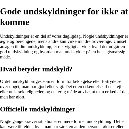
Gode undskyldninger for ikke at
komme
Undskyldninger er en del af vores dagligdag. Nogle undskyldninger er
ægte og berettigede, mens andre kan virke mindre troværdige. Uanset
årsagen til din undskyldning, er det vigtigt at vide, hvad der udgør en
god undskyldning og hvordan man undskylder på en hensigtsmæssig
måde.
Hvad betyder undskyld?
Ordet undskyld bruges som en form for beklagelse eller fortrydelse
over noget, man har gjort eller sagt. Det er en erkendelse af ens fejl
eller utilstrækkeligheder, og en ærlig måde at vise, at man er ked af det,
man har gjort.
Officielle undskyldninger
Nogle gange kræver situationer en mere formel undskyldning. Dette
kan være tilfældet, hvis man har såret en anden persons følelser eller