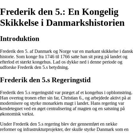
Frederik den 5.: En Kongelig
Skikkelse i Danmarkshistorien
Introduktion
Frederik den 5. af Danmark og Norge var en markant skikkelse i dansk
historie. Som konge fra 1746 til 1766 satte han sit præg på landet og
efterlod et stærkt kongehus. Lad os dykke ned i denne periode og
udforske Frederik den 5.s betydning.
Frederik den 5.s Regeringstid
Frederik den 5.s regeringstid var præget af et kongehus i opblomstring.
Han overtog tronen efter sin far, Christian 6., og arbejdede aktivt på at
modernisere og styrke monarkiets magt i landet. Hans regering var
kendetegnet ved en øget centralisering af magten og en satsning på
økonomisk vækst.
Under Frederik den 5.s regering blev der gennemført en række
reformer og infrastrukturprojekter, der skulle styrke Danmark som en