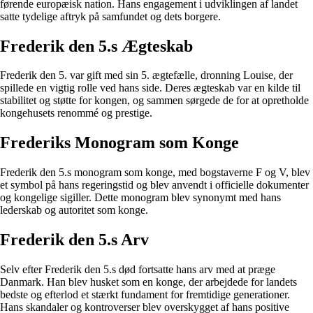
førende europæisk nation. Hans engagement i udviklingen af landet
satte tydelige aftryk på samfundet og dets borgere.
Frederik den 5.s Ægteskab
Frederik den 5. var gift med sin 5. ægtefælle, dronning Louise, der
spillede en vigtig rolle ved hans side. Deres ægteskab var en kilde til
stabilitet og støtte for kongen, og sammen sørgede de for at opretholde
kongehusets renommé og prestige.
Frederiks Monogram som Konge
Frederik den 5.s monogram som konge, med bogstaverne F og V, blev
et symbol på hans regeringstid og blev anvendt i officielle dokumenter
og kongelige sigiller. Dette monogram blev synonymt med hans
lederskab og autoritet som konge.
Frederik den 5.s Arv
Selv efter Frederik den 5.s død fortsatte hans arv med at præge
Danmark. Han blev husket som en konge, der arbejdede for landets
bedste og efterlod et stærkt fundament for fremtidige generationer.
Hans skandaler og kontroverser blev overskygget af hans positive