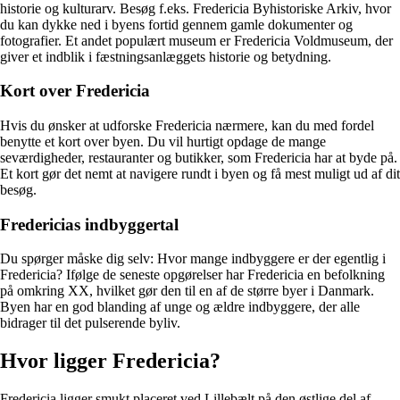
historie og kulturarv. Besøg f.eks. Fredericia Byhistoriske Arkiv, hvor
du kan dykke ned i byens fortid gennem gamle dokumenter og
fotografier. Et andet populært museum er Fredericia Voldmuseum, der
giver et indblik i fæstningsanlæggets historie og betydning.
Kort over Fredericia
Hvis du ønsker at udforske Fredericia nærmere, kan du med fordel
benytte et kort over byen. Du vil hurtigt opdage de mange
seværdigheder, restauranter og butikker, som Fredericia har at byde på.
Et kort gør det nemt at navigere rundt i byen og få mest muligt ud af dit
besøg.
Fredericias indbyggertal
Du spørger måske dig selv: Hvor mange indbyggere er der egentlig i
Fredericia? Ifølge de seneste opgørelser har Fredericia en befolkning
på omkring XX, hvilket gør den til en af de større byer i Danmark.
Byen har en god blanding af unge og ældre indbyggere, der alle
bidrager til det pulserende byliv.
Hvor ligger Fredericia?
Fredericia ligger smukt placeret ved Lillebælt på den østlige del af