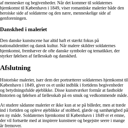
af mennesker og begivenheder. Når det kommer til soldaternes
hjemkomst til København i 1849, viser romantiske malerier både den
heroiske side af soldaterne og den nære, menneskelige side af
genforeningen.
Danskhed i maleriet
Den danske kunstscene har altid haft et stærkt fokus på
nationalidentitet og dansk kultur. Når malere skildrer soldaternes
hjemkomst, fremhæver de ofte danske symboler og tematikker, der
styrker følelsen af fællesskab og danskhed.
Afslutning
Historiske malerier, især dem der portrætterer soldaternes hjemkomst til
København i 1849, giver os et unikt indblik i fortidens begivenheder
og betydningsfulde øjeblikke. Disse kunstværker formår at fastholde
historien og følelsen af fællesskab på en smuk og vedkommende måde.
At studere sådanne malerier er ikke kun at se på billeder, men at træde
ind i fortiden og opleve øjeblikke af stolthed, glæde og samhørighed på
en ny måde. Soldaternes hjemkomst til København i 1849 er et emne,
der vil fortsætte med at inspirere kunstnere og begejstre seere i mange
år fremover.