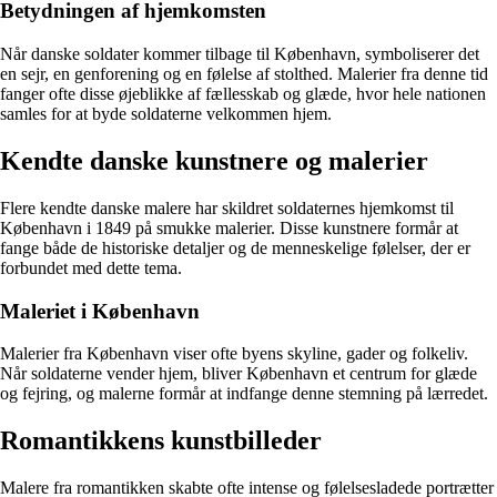
Betydningen af hjemkomsten
Når danske soldater kommer tilbage til København, symboliserer det
en sejr, en genforening og en følelse af stolthed. Malerier fra denne tid
fanger ofte disse øjeblikke af fællesskab og glæde, hvor hele nationen
samles for at byde soldaterne velkommen hjem.
Kendte danske kunstnere og malerier
Flere kendte danske malere har skildret soldaternes hjemkomst til
København i 1849 på smukke malerier. Disse kunstnere formår at
fange både de historiske detaljer og de menneskelige følelser, der er
forbundet med dette tema.
Maleriet i København
Malerier fra København viser ofte byens skyline, gader og folkeliv.
Når soldaterne vender hjem, bliver København et centrum for glæde
og fejring, og malerne formår at indfange denne stemning på lærredet.
Romantikkens kunstbilleder
Malere fra romantikken skabte ofte intense og følelsesladede portrætter