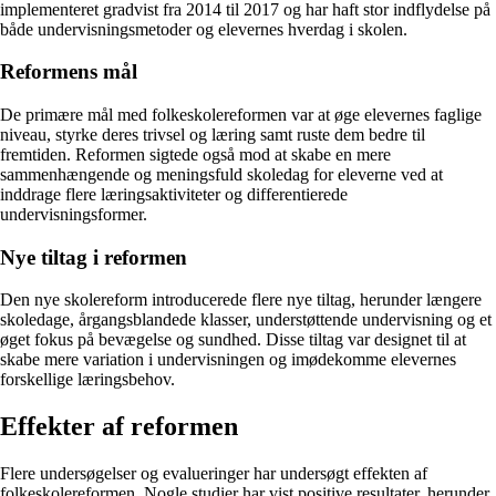
implementeret gradvist fra 2014 til 2017 og har haft stor indflydelse på
både undervisningsmetoder og elevernes hverdag i skolen.
Reformens mål
De primære mål med folkeskolereformen var at øge elevernes faglige
niveau, styrke deres trivsel og læring samt ruste dem bedre til
fremtiden. Reformen sigtede også mod at skabe en mere
sammenhængende og meningsfuld skoledag for eleverne ved at
inddrage flere læringsaktiviteter og differentierede
undervisningsformer.
Nye tiltag i reformen
Den nye skolereform introducerede flere nye tiltag, herunder længere
skoledage, årgangsblandede klasser, understøttende undervisning og et
øget fokus på bevægelse og sundhed. Disse tiltag var designet til at
skabe mere variation i undervisningen og imødekomme elevernes
forskellige læringsbehov.
Effekter af reformen
Flere undersøgelser og evalueringer har undersøgt effekten af
folkeskolereformen. Nogle studier har vist positive resultater, herunder