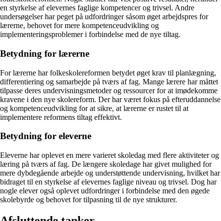
en styrkelse af elevernes faglige kompetencer og trivsel. Andre
undersøgelser har peget på udfordringer såsom øget arbejdspres for
lærerne, behovet for mere kompetenceudvikling og
implementeringsproblemer i forbindelse med de nye tiltag.
Betydning for lærerne
For lærerne har folkeskolereformen betydet øget krav til planlægning,
differentiering og samarbejde på tværs af fag. Mange lærere har måttet
tilpasse deres undervisningsmetoder og ressourcer for at imødekomme
kravene i den nye skolereform. Der har været fokus på efteruddannelse
og kompetenceudvikling for at sikre, at lærerne er rustet til at
implementere reformens tiltag effektivt.
Betydning for eleverne
Eleverne har oplevet en mere varieret skoledag med flere aktiviteter og
læring på tværs af fag. De længere skoledage har givet mulighed for
mere dybdegående arbejde og understøttende undervisning, hvilket har
bidraget til en styrkelse af elevernes faglige niveau og trivsel. Dog har
nogle elever også oplevet udfordringer i forbindelse med den øgede
skolebyrde og behovet for tilpasning til de nye strukturer.
Afsluttende tanker