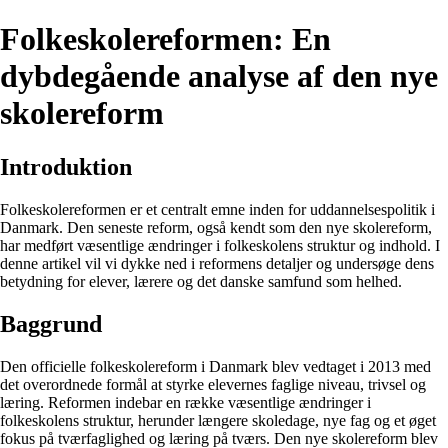
Folkeskolereformen: En
dybdegående analyse af den nye
skolereform
Introduktion
Folkeskolereformen er et centralt emne inden for uddannelsespolitik i
Danmark. Den seneste reform, også kendt som den nye skolereform,
har medført væsentlige ændringer i folkeskolens struktur og indhold. I
denne artikel vil vi dykke ned i reformens detaljer og undersøge dens
betydning for elever, lærere og det danske samfund som helhed.
Baggrund
Den officielle folkeskolereform i Danmark blev vedtaget i 2013 med
det overordnede formål at styrke elevernes faglige niveau, trivsel og
læring. Reformen indebar en række væsentlige ændringer i
folkeskolens struktur, herunder længere skoledage, nye fag og et øget
fokus på tværfaglighed og læring på tværs. Den nye skolereform blev