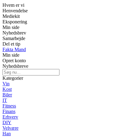
Hvem er vi
Henvendelse
Mediekit
Eksponering
Min side
Nyhedsbrev
Samarbejde
Del et tip
Fakta Mand
Min side
Opret konto
Nyhedsbreve
Kategorier
Vin
Kost
Biler
IT
Fitness
Finans
Erhverv
DIY
Velvære
Han