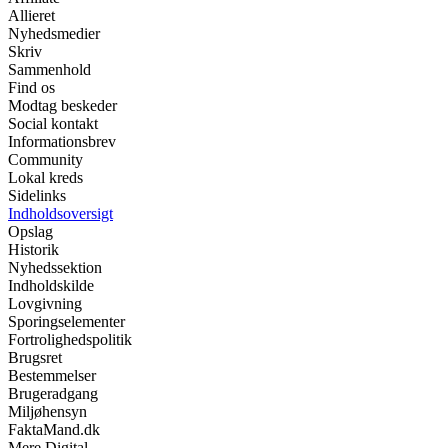
Allieret
Nyhedsmedier
Skriv
Sammenhold
Find os
Modtag beskeder
Social kontakt
Informationsbrev
Community
Lokal kreds
Sidelinks
Indholdsoversigt
Opslag
Historik
Nyhedssektion
Indholdskilde
Lovgivning
Sporingselementer
Fortrolighedspolitik
Brugsret
Bestemmelser
Brugeradgang
Miljøhensyn
FaktaMand.dk
Mere Digital