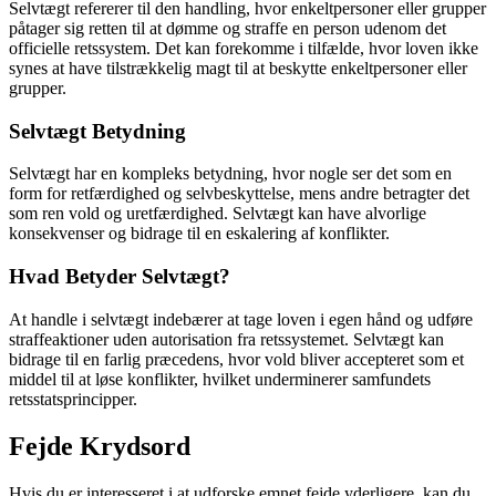
Selvtægt refererer til den handling, hvor enkeltpersoner eller grupper
påtager sig retten til at dømme og straffe en person udenom det
officielle retssystem. Det kan forekomme i tilfælde, hvor loven ikke
synes at have tilstrækkelig magt til at beskytte enkeltpersoner eller
grupper.
Selvtægt Betydning
Selvtægt har en kompleks betydning, hvor nogle ser det som en
form for retfærdighed og selvbeskyttelse, mens andre betragter det
som ren vold og uretfærdighed. Selvtægt kan have alvorlige
konsekvenser og bidrage til en eskalering af konflikter.
Hvad Betyder Selvtægt?
At handle i selvtægt indebærer at tage loven i egen hånd og udføre
straffeaktioner uden autorisation fra retssystemet. Selvtægt kan
bidrage til en farlig præcedens, hvor vold bliver accepteret som et
middel til at løse konflikter, hvilket underminerer samfundets
retsstatsprincipper.
Fejde Krydsord
Hvis du er interesseret i at udforske emnet fejde yderligere, kan du