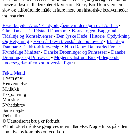
prøve at løse et fejderelateret krydsord. Et krydsord kan være en
sjov og udfordrende måde at lære mere om historiske begivenheder
og begreber.
Hvad betyder Aros? En dybdegående undersøgelse af Aarhus
•
Christiania – En Fristad i Danmark
•
Koreakrigen: Baggrund,
Tidslinje og Konsekvenser
•
Den Jyske Hede: Historie, Opdyrkning
Og Betydning
•
Hvornår blev stavnsbåndet ophævet?
•
Island og
Danmark: En historisk oversigt
•
Nina Bang: Danmarks Første
Kvindelige Minister
•
Danske Dronninger og Prinsesser
•
Danske
Dronninger og Prinsesser
•
Mogens Glistrup: En dybdegående
undersøgelse af en kontroversiel figur
•
Fakta Mand
Hvem er vi
Henvendelse
Mediekit
Eksponering
Min side
Nyhedsbrev
Samarbejde
Del et tip
© Uautoriseret brug er forbudt.
© Indholdet må ikke gengives uden tilladelse. Nogle links på siden
kan give os kommission ved køb.