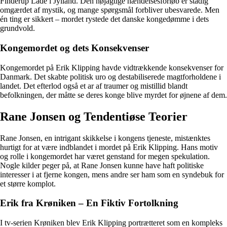
Finderup Lade i Jylland. Den nøjagtige hændelsesforløb er stadig
omgærdet af mystik, og mange spørgsmål forbliver ubesvarede. Men
én ting er sikkert – mordet rystede det danske kongedømme i dets
grundvold.
Kongemordet og dets Konsekvenser
Kongemordet på Erik Klipping havde vidtrækkende konsekvenser for
Danmark. Det skabte politisk uro og destabiliserede magtforholdene i
landet. Det efterlod også et ar af traumer og mistillid blandt
befolkningen, der måtte se deres konge blive myrdet for øjnene af dem.
Rane Jonsen og Tendentiøse Teorier
Rane Jonsen, en intrigant skikkelse i kongens tjeneste, mistænktes
hurtigt for at være indblandet i mordet på Erik Klipping. Hans motiv
og rolle i kongemordet har været genstand for megen spekulation.
Nogle kilder peger på, at Rane Jonsen kunne have haft politiske
interesser i at fjerne kongen, mens andre ser ham som en syndebuk for
et større komplot.
Erik fra Krøniken – En Fiktiv Fortolkning
I tv-serien Krøniken blev Erik Klipping portrætteret som en kompleks