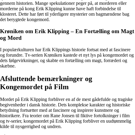
gennem historien. Mange spekulationer peger på, at morderen eller
morderne på kong Erik Klipping kunne have haft forbindelse til
klosteret. Dette har ført til yderligere mysterier om bagmændene bag
det berygtede kongemord.
Krøniken om Erik Klipping – En Fortælling om Magt
og Mord
I populærkulturen har Erik Klippings historie fortsat med at fascinere
og forundre. Tv-serien Krøniken kastede et nyt lys på kongemordet og
dets følgevirkninger, og skabte en fortælling om magt, forræderi og
skæbne.
Afsluttende bemærkninger og
Kongemordet på Film
Mordet på Erik Klipping forbliver en af de mest gådefulde og tragiske
begivenheder i dansk historie. Dets komplekse karakter og historiske
betydning fortsætter med at fascinere og inspirere kunstnere og
historikere. Fra teorier om Rane Jonsen til fiktive fortolkninger i film
og tv-serier, kongemordet på Erik Klipping forbliver en uudtømmelig
kilde til nysgerrighed og undren.