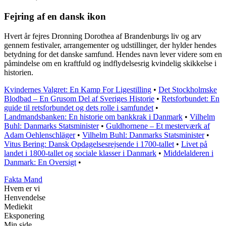
Fejring af en dansk ikon
Hvert år fejres Dronning Dorothea af Brandenburgs liv og arv
gennem festivaler, arrangementer og udstillinger, der hylder hendes
betydning for det danske samfund. Hendes navn lever videre som en
påmindelse om en kraftfuld og indflydelsesrig kvindelig skikkelse i
historien.
Kvindernes Valgret: En Kamp For Ligestilling
•
Det Stockholmske
Blodbad – En Grusom Del af Sveriges Historie
•
Retsforbundet: En
guide til retsforbundet og dets rolle i samfundet
•
Landmandsbanken: En historie om bankkrak i Danmark
•
Vilhelm
Buhl: Danmarks Statsminister
•
Guldhornene – Et mesterværk af
Adam Oehlenschläger
•
Vilhelm Buhl: Danmarks Statsminister
•
Vitus Bering: Dansk Opdagelsesrejsende i 1700-tallet
•
Livet på
landet i 1800-tallet og sociale klasser i Danmark
•
Middelalderen i
Danmark: En Oversigt
•
Fakta Mand
Hvem er vi
Henvendelse
Mediekit
Eksponering
Min side