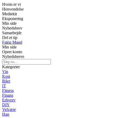
Hvem er vi
Henvendelse
Mediekit
Eksponering
Min side
Nyhedsbrev
Samarbejde
Del et tip
Fakta Mand
Min side
Opret konto
Nyhedsbreve
Kategorier
Vin
Kost
Biler
IT
Fitness
Finans
Erhverv
DIY
Velvære
Han