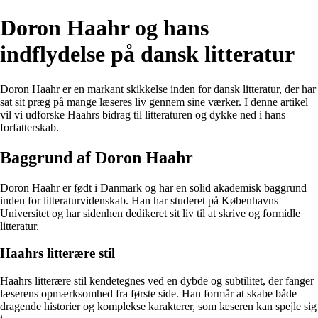
Doron Haahr og hans
indflydelse på dansk litteratur
Doron Haahr er en markant skikkelse inden for dansk litteratur, der har
sat sit præg på mange læseres liv gennem sine værker. I denne artikel
vil vi udforske Haahrs bidrag til litteraturen og dykke ned i hans
forfatterskab.
Baggrund af Doron Haahr
Doron Haahr er født i Danmark og har en solid akademisk baggrund
inden for litteraturvidenskab. Han har studeret på Københavns
Universitet og har sidenhen dedikeret sit liv til at skrive og formidle
litteratur.
Haahrs litterære stil
Haahrs litterære stil kendetegnes ved en dybde og subtilitet, der fanger
læserens opmærksomhed fra første side. Han formår at skabe både
dragende historier og komplekse karakterer, som læseren kan spejle sig