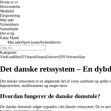
Hvem er vi
Henvendelse
Mediekit
Eksponering
Min side
Nyhedsbrev
Samarbejde
Del et tip
Fakta Mand
Min side
Opret konto
Nyhedsbreve
Kategorier
Vin
Kost
Biler
IT
Fitness
Finans
Erhverv
DIY
Velvære
Han
Det danske retssystem – En dyb
Det danske retssystem er en afgørende del af vores samfund og spiller e
højesteretten, strafferammer og meget mere.
Hvordan fungerer de danske domstole?
De danske domstole udgør rygraden i det danske retssystem. De er ansva