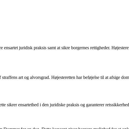
e ensartet juridisk praksis samt at sikre borgernes rettigheder. Højester
traffens art og alvorsgrad. Højesteretten har beføjelse til at afsige do
tte sikrer ensartethed i den juridiske praksis og garanterer retssikkerhe