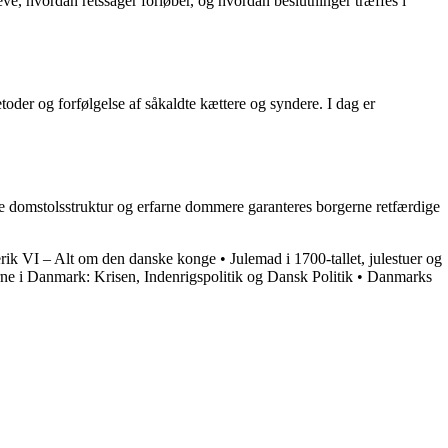
ve, hvordan retssager forløber, og hvordan beslutninger træffes i
etoder og forfølgelse af såkaldte kættere og syndere. I dag er
de domstolsstruktur og erfarne dommere garanteres borgerne retfærdige
rik VI – Alt om den danske konge
•
Julemad i 1700-tallet, julestuer og
ne i Danmark: Krisen, Indenrigspolitik og Dansk Politik
•
Danmarks