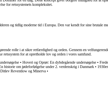
som Dommer for en dag. Dette koncept giver borgere mulighed for at ople
else for retssystemets kompleksitet.
lalderen og tidlig moderne tid i Europa. Den var kendt for sine brutale m
fgørende rolle i at sikre retfærdighed og orden. Gennem en velfungeren
ske retssystem for at opretholde lov og orden i vores samfund.
undersøgelse
•
Hoveri og Oprør: En dybdegående undersøgelse
•
Frede
En historie om jødeforfølgelse under 2. verdenskrig i Danmark
•
1930er
n Ditlev Reventlow og Minerva
•