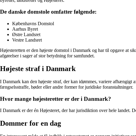
byretter, landsretter og Højesteret.
De danske domstole omfatter følgende:
Københavns Domstol
Aarhus Byret
Østre Landsret
Vestre Landsret
Højesteretten er den højeste domstol i Danmark og har til opgave at sikr
afgørelser i sager af stor betydning for samfundet.
Højeste straf i Danmark
I Danmark kan den højeste straf, der kan idømmes, variere afhængigt af s
fængselsstraffe, bøder eller andre former for juridiske foranstaltninger.
Hvor mange højesteretter er der i Danmark?
I Danmark er der én Højesteret, der har jurisdiktion over hele landet. De
Dommer for en dag