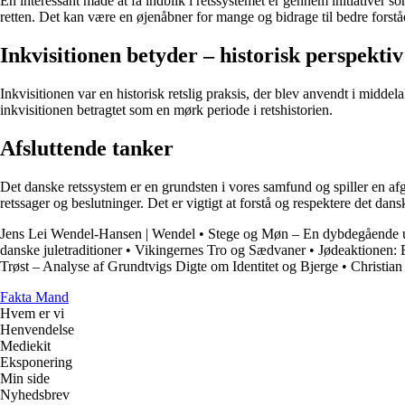
En interessant måde at få indblik i retssystemet er gennem initiativer 
retten. Det kan være en øjenåbner for mange og bidrage til bedre forstå
Inkvisitionen betyder – historisk perspektiv
Inkvisitionen var en historisk retslig praksis, der blev anvendt i midde
inkvisitionen betragtet som en mørk periode i retshistorien.
Afsluttende tanker
Det danske retssystem er en grundsten i vores samfund og spiller en a
retssager og beslutninger. Det er vigtigt at forstå og respektere det dan
Jens Lei Wendel-Hansen | Wendel
•
Stege og Møn – En dybdegående 
danske juletraditioner
•
Vikingernes Tro og Sædvaner
•
Jødeaktionen: 
Trøst – Analyse af Grundtvigs Digte om Identitet og Bjerge
•
Christia
Fakta Mand
Hvem er vi
Henvendelse
Mediekit
Eksponering
Min side
Nyhedsbrev