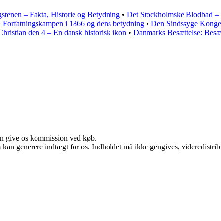
ngstenen – Fakta, Historie og Betydning
•
Det Stockholmske Blodbad – 
•
Forfatningskampen i 1866 og dens betydning
•
Den Sindssyge Konge 
Christian den 4 – En dansk historisk ikon
•
Danmarks Besættelse: Besæt
kan give os kommission ved køb.
m kan generere indtægt for os. Indholdet må ikke gengives, videredistrib