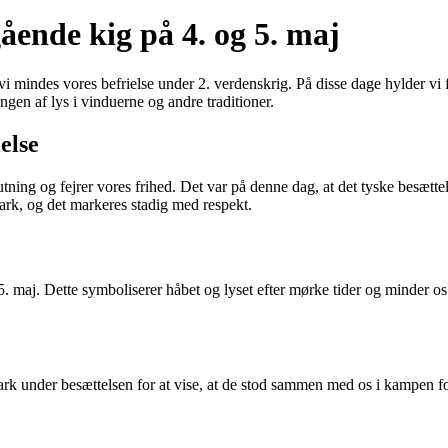
ende kig på 4. og 5. maj
vi mindes vores befrielse under 2. verdenskrig. På disse dage hylder vi 
ngen af lys i vinduerne og andre traditioner.
else
tning og fejrer vores frihed. Det var på denne dag, at det tyske besæt
ark, og det markeres stadig med respekt.
 5. maj. Dette symboliserer håbet og lyset efter mørke tider og minder o
rk under besættelsen for at vise, at de stod sammen med os i kampen fo