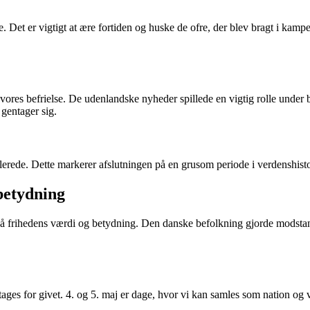
. Det er vigtigt at ære fortiden og huske de ofre, der blev bragt i kamp
vores befrielse. De udenlandske nyheder spillede en vigtig rolle under 
 gentager sig.
erede. Dette markerer afslutningen på en grusom periode i verdenshistori
betydning
 også frihedens værdi og betydning. Den danske befolkning gjorde modst
 tages for givet. 4. og 5. maj er dage, hvor vi kan samles som nation og