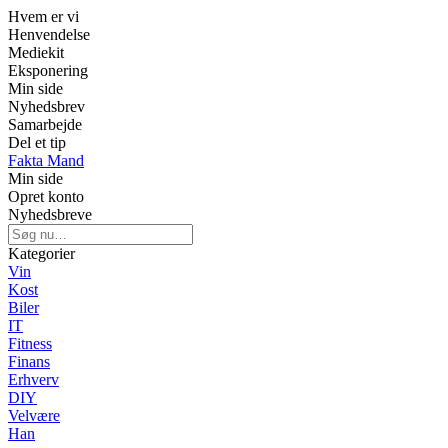
Hvem er vi
Henvendelse
Mediekit
Eksponering
Min side
Nyhedsbrev
Samarbejde
Del et tip
Fakta Mand
Min side
Opret konto
Nyhedsbreve
Kategorier
Vin
Kost
Biler
IT
Fitness
Finans
Erhverv
DIY
Velvære
Han