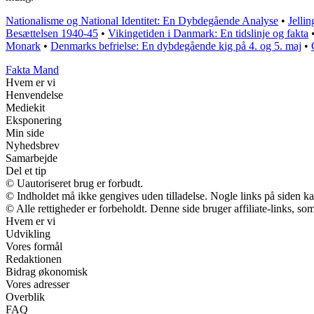
Nationalisme og National Identitet: En Dybdegående Analyse
•
Jelli
Besættelsen 1940-45
•
Vikingetiden i Danmark: En tidslinje og fakta
Monark
•
Denmarks befrielse: En dybdegående kig på 4. og 5. maj
•
Fakta Mand
Hvem er vi
Henvendelse
Mediekit
Eksponering
Min side
Nyhedsbrev
Samarbejde
Del et tip
© Uautoriseret brug er forbudt.
© Indholdet må ikke gengives uden tilladelse. Nogle links på siden 
© Alle rettigheder er forbeholdt. Denne side bruger affiliate-links, so
Hvem er vi
Udvikling
Vores formål
Redaktionen
Bidrag økonomisk
Vores adresser
Overblik
FAQ