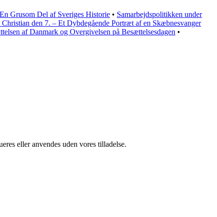
En Grusom Del af Sveriges Historie
•
Samarbejdspolitikken under
Christian den 7. – Et Dybdegående Portræt af en Skæbnesvanger
telsen af Danmark og Overgivelsen på Besættelsesdagen
•
ueres eller anvendes uden vores tilladelse.