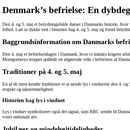
Denmark’s befrielse: En dybdegå
Den 4. og 5. maj er betydningsfulde datoer i Danmarks historie, hvor 
frihed. Lad os dykke ned i historien bag 4. og 5. maj og forstå betydni
Baggrundsinformation om Danmarks befri
Den 4. maj er befrielsesdagen i Danmark, hvor vi mindes krigens afslu
Montgomerys tropper spillede en afgørende rolle i befrielsen af Danm
Traditioner på 4. og 5. maj
En af de mest kendte traditioner er at tænde lys i vinduerne den 4. og
respekt og taknemmelighed.
Historien bag lys i vinduet
Lys i vinduet symboliserer også det signal, som BBC sendte til Danma
vores nationale arv.
Jubilæer og mindehøjtideligheder