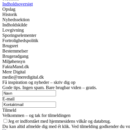
Indholdsoversigt
Opslag
Historik
Nyhedssektion
Indholdskilde
Lovgivning
Sporingselementer
Fortrolighedspolitik
Brugsret
Bestemmelser
Brugeradgang
Miljøhensyn
FaktaMand.dk
Mere Digital
medie@meredigital.dk
Få inspiration og nyheder – skriv dig op
Gode tips. Ingen spam. Bare brugbar viden – gratis.
E-mail
Tilmeld
Velkommen – og tak for tilmeldingen
Jeg er indforstået med hjemmesidens vilkår og databrug.
Du kan altid afmelde dig med ét klik. Ved tilmelding godkender du vor