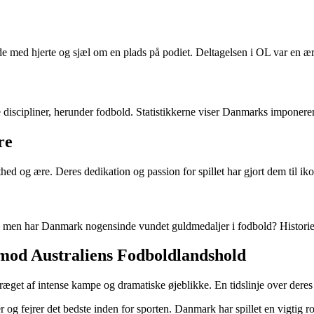
d hjerte og sjæl om en plads på podiet. Deltagelsen i OL var en ære f
iscipliner, herunder fodbold. Statistikkerne viser Danmarks imponerend
re
d og ære. Deres dedikation og passion for spillet har gjort dem til iko
, men har Danmark nogensinde vundet guldmedaljer i fodbold? Historien 
 mod Australiens Fodboldlandshold
get af intense kampe og dramatiske øjeblikke. En tidslinje over deres 
 og fejrer det bedste inden for sporten. Danmark har spillet en vigtig r