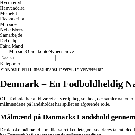
Hvem er vi
Henvendelse
Mediekit
Eksponering
Min side
Nyhedsbrev
Samarbejde
Del et tip
Fakta Mand
Min side
Opret konto
Nyhedsbreve
Kategorier
Vin
Kost
Biler
IT
Fitness
Finans
Erhverv
DIY
Velvære
Han
Denmark – En Fodboldheldig Na
OL i fodbold har altid været en særlig begivenhed, der samler nationer
målmændene på landsholdet har spillet en afgørende rolle.
Målmænd på Danmarks Landshold gennem
De danske målmænd har altid været kendetegnet ved deres talent, dedika