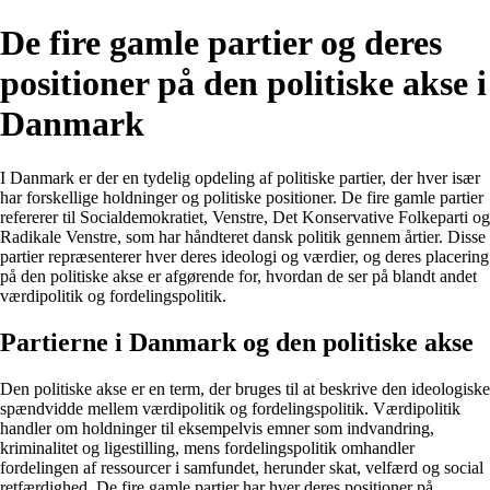
De fire gamle partier og deres
positioner på den politiske akse i
Danmark
I Danmark er der en tydelig opdeling af politiske partier, der hver især
har forskellige holdninger og politiske positioner. De fire gamle partier
refererer til Socialdemokratiet, Venstre, Det Konservative Folkeparti og
Radikale Venstre, som har håndteret dansk politik gennem årtier. Disse
partier repræsenterer hver deres ideologi og værdier, og deres placering
på den politiske akse er afgørende for, hvordan de ser på blandt andet
værdipolitik og fordelingspolitik.
Partierne i Danmark og den politiske akse
Den politiske akse er en term, der bruges til at beskrive den ideologiske
spændvidde mellem værdipolitik og fordelingspolitik. Værdipolitik
handler om holdninger til eksempelvis emner som indvandring,
kriminalitet og ligestilling, mens fordelingspolitik omhandler
fordelingen af ressourcer i samfundet, herunder skat, velfærd og social
retfærdighed. De fire gamle partier har hver deres positioner på