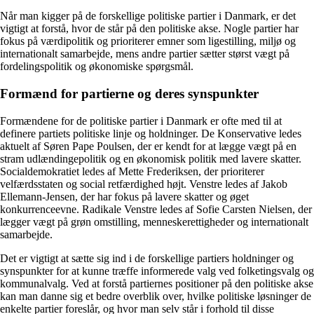
Når man kigger på de forskellige politiske partier i Danmark, er det
vigtigt at forstå, hvor de står på den politiske akse. Nogle partier har
fokus på værdipolitik og prioriterer emner som ligestilling, miljø og
internationalt samarbejde, mens andre partier sætter størst vægt på
fordelingspolitik og økonomiske spørgsmål.
Formænd for partierne og deres synspunkter
Formændene for de politiske partier i Danmark er ofte med til at
definere partiets politiske linje og holdninger. De Konservative ledes
aktuelt af Søren Pape Poulsen, der er kendt for at lægge vægt på en
stram udlændingepolitik og en økonomisk politik med lavere skatter.
Socialdemokratiet ledes af Mette Frederiksen, der prioriterer
velfærdsstaten og social retfærdighed højt. Venstre ledes af Jakob
Ellemann-Jensen, der har fokus på lavere skatter og øget
konkurrenceevne. Radikale Venstre ledes af Sofie Carsten Nielsen, der
lægger vægt på grøn omstilling, menneskerettigheder og internationalt
samarbejde.
Det er vigtigt at sætte sig ind i de forskellige partiers holdninger og
synspunkter for at kunne træffe informerede valg ved folketingsvalg og
kommunalvalg. Ved at forstå partiernes positioner på den politiske akse
kan man danne sig et bedre overblik over, hvilke politiske løsninger de
enkelte partier foreslår, og hvor man selv står i forhold til disse