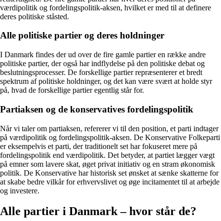
værdipolitik og fordelingspolitik-aksen, hvilket er med til at definere
deres politiske ståsted.
Alle politiske partier og deres holdninger
I Danmark findes der ud over de fire gamle partier en række andre
politiske partier, der også har indflydelse på den politiske debat og
beslutningsprocesser. De forskellige partier repræsenterer et bredt
spektrum af politiske holdninger, og det kan være svært at holde styr
på, hvad de forskellige partier egentlig står for.
Partiaksen og de konservatives fordelingspolitik
Når vi taler om partiaksen, refererer vi til den position, et parti indtager
på værdipolitik og fordelingspolitik-aksen. De Konservative Folkeparti
er eksempelvis et parti, der traditionelt set har fokuseret mere på
fordelingspolitik end værdipolitik. Det betyder, at partiet lægger vægt
på emner som lavere skat, øget privat initiativ og en stram økonomisk
politik. De Konservative har historisk set ønsket at sænke skatterne for
at skabe bedre vilkår for erhvervslivet og øge incitamentet til at arbejde
og investere.
Alle partier i Danmark – hvor står de?