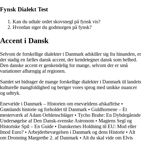
Fynsk Dialekt Test
Kan du udtale ordet skovsnegl på fynsk vis?
Hvordan siger du godmorgen på fynsk?
Accent i Dansk
Selvom de forskellige dialekter i Danmark adskiller sig fra hinanden, er
der stadig en fælles dansk accent, der kendetegner dansk som helhed.
Den danske accent er genkendelig for mange, selvom der er små
variationer afhængig af regionen.
Samlet set bidrager de mange forskellige dialekter i Danmark til landets
kulturelle mangfoldighed og beriger vores sprog med unikke nuancer
og udtryk.
Enevælde i Danmark – Historien om enevældens afskaffelse
•
Grønlands historie og forholdet til Danmark
•
Guldhornene – Et
mesterværk af Adam Oehlenschläger
•
Tycho Brahe: En Dybdegående
Undersøgelse af Den Dansk-svenske Astronom
•
Magtens Segl og
Historiske Spil – En Guide
•
Danskernes Holdning til EU: Mod eller
Imod Euro?
•
Arbejderbevægelsen i Danmark og dens Historie
•
Alt
om Dronning Margrethe 2. af Danmark
•
Alt du skal vide om Elvis