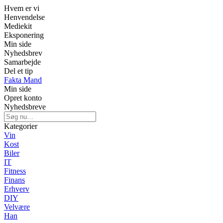
Hvem er vi
Henvendelse
Mediekit
Eksponering
Min side
Nyhedsbrev
Samarbejde
Del et tip
Fakta Mand
Min side
Opret konto
Nyhedsbreve
Kategorier
Vin
Kost
Biler
IT
Fitness
Finans
Erhverv
DIY
Velvære
Han