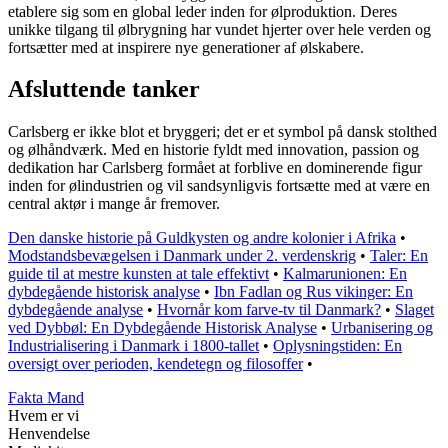
etablere sig som en global leder inden for ølproduktion. Deres
unikke tilgang til ølbrygning har vundet hjerter over hele verden og
fortsætter med at inspirere nye generationer af ølskabere.
Afsluttende tanker
Carlsberg er ikke blot et bryggeri; det er et symbol på dansk stolthed
og ølhåndværk. Med en historie fyldt med innovation, passion og
dedikation har Carlsberg formået at forblive en dominerende figur
inden for ølindustrien og vil sandsynligvis fortsætte med at være en
central aktør i mange år fremover.
Den danske historie på Guldkysten og andre kolonier i Afrika
•
Modstandsbevægelsen i Danmark under 2. verdenskrig
•
Taler: En
guide til at mestre kunsten at tale effektivt
•
Kalmarunionen: En
dybdegående historisk analyse
•
Ibn Fadlan og Rus vikinger: En
dybdegående analyse
•
Hvornår kom farve-tv til Danmark?
•
Slaget
ved Dybbøl: En Dybdegående Historisk Analyse
•
Urbanisering og
Industrialisering i Danmark i 1800-tallet
•
Oplysningstiden: En
oversigt over perioden, kendetegn og filosoffer
•
Fakta Mand
Hvem er vi
Henvendelse