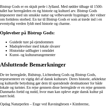
Bistrup Gods er en skjult perle i Jylland. Med rødder tilbage til 1500-
tallet har herregården en rig historie og kulturel arv. Bistrup Gods
imponerer med sin smukke natur og velbevarede bygninger, der vidner
om fortidens storhed. En tur til Bistrup Gods er som at træde ind i en
eventyrlig verden fyldt med historie og charme.
Oplevelser på Bistrup Gods:
Guidede ture på ejendommen
Madoplevelser med lokale råvarer
Historiske udflugter i området
Kunst- og kulturarrangementer
Afsluttende Bemærkninger
De tre herregårde, Bidstrup, Lichtenberg Gods og Bistrup Gods,
repræsenterer en vigtig del af dansk kulturarv. Deres historie, arkitektur
og kulturelle betydning gør dem til spændende destinationer for både
lokale og turister. En rejse gennem disse herregårde er en rejse gennem
Danmarks fortid og nutid, hvor man kan opleve ægte dansk kultur på
nært hold.
Opdag Naturperlen – Enge ved Ravningbroen
•
Kimbrerne,