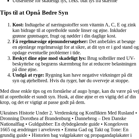
Udsættelse for skadeligt lys, f.eks. blåt lys fra skærme
Tips til at Opnå Bedre Syn
Kost:
Indtagelse af næringsstoffer som vitamin A, C, E og zink
kan bidrage til at opretholde sunde linser og øjne. Inkluder
grønne grøntsager, frugt og nødder i din daglige kost.
Få regelmæssige øjenundersøgelser:
Det anbefales at besøge
en øjenlæge regelmæssigt for at sikre, at dit syn er i god stand og
opdage eventuelle problemer i tide.
Beskyt dine øjne mod skadeligt lys:
Brug solbriller med UV-
beskyttelse og begræns skærmbrug for at reducere belastningen
på dine øjne.
Undgå at ryge:
Rygning kan have negative virkninger på dit
syn og øjehelbred. Hvis du ryger, bør du overveje at stoppe.
Med disse enkle tips og en forståelse af augo lynge, kan du være på vej
til at opretholde et sundt syn. Husk, at dine øjne er en vigtig del af din
krop, og det er vigtigt at passe godt på dem.
Ukraines Historie Under 2. Verdenskrig og Konflikten Med Rusland
•
Dronning Dorothea af Brandenburg
•
Dannebrog – Den Danske
Nationalflag
•
Guldgubber: En dybdegående guide
•
Kongeloven
1665 og ændringer i arveloven
•
Emma Gad og Takt og Tone: En
grundig guide
•
Historien bag valgplakater og propagandaplakater i